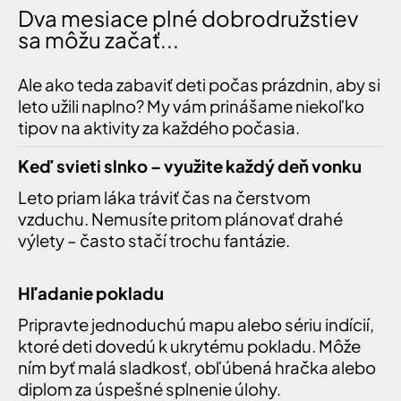
Dva mesiace plné dobrodružstiev
sa môžu začať...
Ale ako teda zabaviť deti počas prázdnin, aby si
leto užili naplno? My vám prinášame niekoľko
tipov na aktivity za každého počasia.
Keď svieti slnko – využite každý deň vonku
Leto priam láka tráviť čas na čerstvom
vzduchu. Nemusíte pritom plánovať drahé
výlety – často stačí trochu fantázie.
Hľadanie pokladu
Pripravte jednoduchú mapu alebo sériu indícií,
ktoré deti dovedú k ukrytému pokladu. Môže
ním byť malá sladkosť, obľúbená hračka alebo
diplom za úspešné splnenie úlohy.