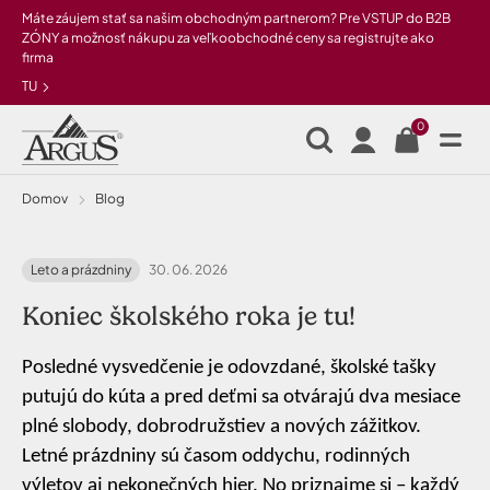
Preskočiť na hlavný obsah
Máte záujem stať sa našim obchodným partnerom? Pre VSTUP do B2B
ZÓNY a možnosť nákupu za veľkoobchodné ceny sa registrujte ako
firma
TU
0
Domov
Blog
Leto a prázdniny
30. 06. 2026
Koniec školského roka je tu!
Posledné vysvedčenie je odovzdané, školské tašky
putujú do kúta a pred deťmi sa otvárajú dva mesiace
plné slobody, dobrodružstiev a nových zážitkov.
Letné prázdniny sú časom oddychu, rodinných
výletov aj nekonečných hier. No priznajme si – každý