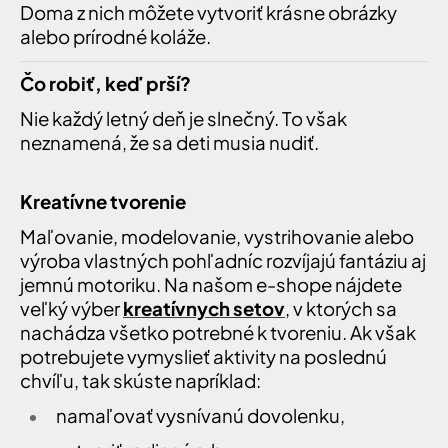
Doma z nich môžete vytvoriť krásne obrázky
alebo prírodné koláže.
Čo robiť, keď prší?
Nie každý letný deň je slnečný. To však
neznamená, že sa deti musia nudiť.
Kreatívne tvorenie
Maľovanie, modelovanie, vystrihovanie alebo
výroba vlastných pohľadníc rozvíjajú fantáziu aj
jemnú motoriku. Na našom e-shope nájdete
veľký výber
kreatívnych setov
, v ktorých sa
nachádza všetko potrebné k tvoreniu. Ak však
potrebujete vymyslieť aktivity na poslednú
chvíľu, tak skúste napríklad:
namaľovať vysnívanú dovolenku,