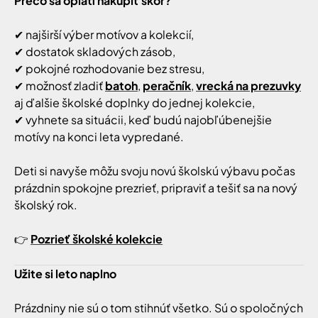
Prečo sa oplatí nakúpiť skôr?
✔ najširší výber motívov a kolekcií,
✔ dostatok skladových zásob,
✔ pokojné rozhodovanie bez stresu,
✔ možnosť zladiť
batoh
,
peračník
,
vrecká na prezuvky
aj ďalšie školské doplnky do jednej kolekcie,
✔ vyhnete sa situácii, keď budú najobľúbenejšie
motívy na konci leta vypredané.
Deti si navyše môžu svoju novú školskú výbavu počas
prázdnin spokojne prezrieť, pripraviť a tešiť sa na nový
školský rok.
👉
Pozrieť školské kolekcie
Užite si leto naplno
Prázdniny nie sú o tom stihnúť všetko. Sú o spoločných