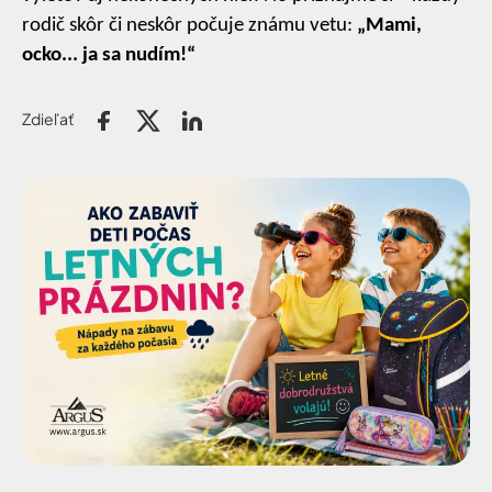
rodič skôr či neskôr počuje známu vetu:
„Mami,
ocko... ja sa nudím!“
Zdieľať