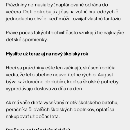
Prázdniny nemusia byť naplánované od rána do
večera. Deti potrebujú aj čas na voľnú hru, oddych či
jednoducho chvíle, keď môžu rozvíjať vlastnú fantáziu.
Práve počas takýchto chvíľ často vznikajú tie najkrajšie
detské spomienky.
Myslite už teraz aj na nový školský rok
Hoci sa prázdniny ešte len začínajú, skúsení rodičia
vedia, že leto ubehne neuveriteľne rýchlo. August
býva každoročne obdobím, keď sa školské potreby
vypredávajú doslova zo dňa na deň.
Ak má vaše dieťa vysnívaný motív školského batohu,
peračníka či ďalších školských doplnkov, oplatí sa
nakupovať už počas leta.