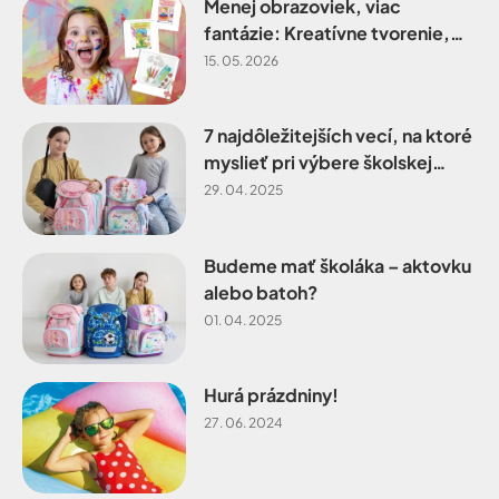
Menej obrazoviek, viac
fantázie: Kreatívne tvorenie,
ktoré deti zabaví aj rozvíja
15. 05. 2026
7 najdôležitejších vecí, na ktoré
myslieť pri výbere školskej
tašky
29. 04. 2025
Budeme mať školáka – aktovku
alebo batoh?
01. 04. 2025
Hurá prázdniny!
27. 06. 2024