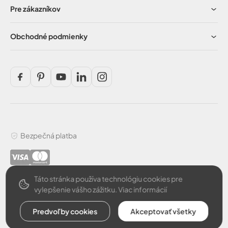
Pre zákazníkov
Obchodné podmienky
Bezpečná platba
slovensky
Táto stránka používa technológiu cookies pre
vylepšenie vášho zážitku.
Viac informácií
© 2026 ARGUS, spol. s r.o.. Všetky práva vyhradené.
Vytvoril
Predvoľby cookies
Akceptovať všetky
Odstúpiť od zmluvy