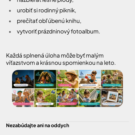
urobiť si rodinný piknik,
prečítať obľúbenú knihu,
vytvoriť prázdninový fotoalbum.
Každá splnená úloha môže byť malým
víťazstvom a krásnou spomienkou na leto.
Nezabúdajte ani na oddych