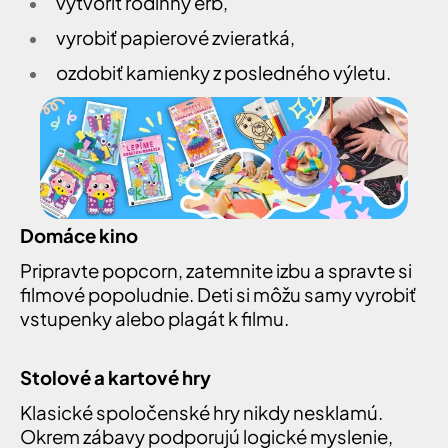
vytvoriť rodinný erb,
vyrobiť papierové zvieratká,
ozdobiť kamienky z posledného výletu.
Domáce kino
Pripravte popcorn, zatemnite izbu a spravte si
filmové popoludnie. Deti si môžu samy vyrobiť
vstupenky alebo plagát k filmu.
Stolové a kartové hry
Klasické spoločenské hry nikdy nesklamú.
Okrem zábavy podporujú logické myslenie,