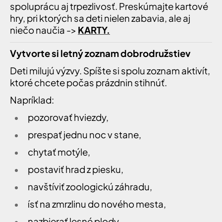
spoluprácu aj trpezlivosť. Preskúmajte kartové
hry, pri ktorých sa deti nielen zabavia, ale aj
niečo naučia ->
KARTY.
Vytvorte si letný zoznam dobrodružstiev
Deti milujú výzvy. Spíšte si spolu zoznam aktivít,
ktoré chcete počas prázdnin stihnúť.
Napríklad:
pozorovať hviezdy,
prespať jednu noc v stane,
chytať motýle,
postaviť hrad z piesku,
navštíviť zoologickú záhradu,
ísť na zmrzlinu do nového mesta,
nazbierať lesné plody,