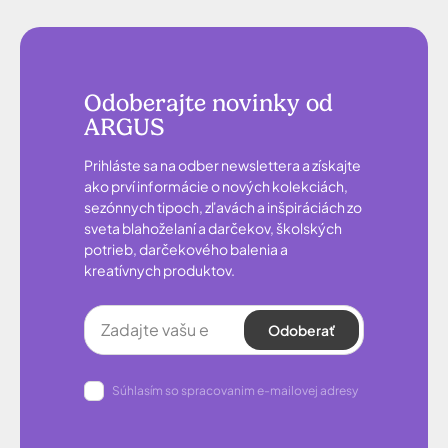
Odoberajte novinky od
ARGUS
Prihláste sa na odber newslettera a získajte
ako prví informácie o nových kolekciách,
sezónnych tipoch, zľavách a inšpiráciách zo
sveta blahoželaní a darčekov, školských
potrieb, darčekového balenia a
kreatívnych produktov.
Odoberať
Súhlasím so spracovanim e-mailovej adresy