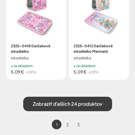
2325-0418 Darčekové
2325-0412 Darčekové
zrkadielko
zrkadielko Mermaid
zrkadielka
zrkadielka
Je skladom
Je skladom
5,09 €
5,09 €
s DPH
s DPH
Zobraziť ďalších 24 produktov
1
2
3