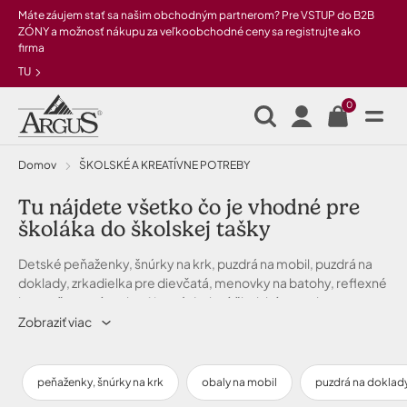
Preskočiť na hlavný obsah
Máte záujem stať sa našim obchodným partnerom? Pre VSTUP do B2B
ZÓNY a možnosť nákupu za veľkoobchodné ceny sa registrujte ako
firma
TU
0
Domov
ŠKOLSKÉ A KREATÍVNE POTREBY
Tu nájdete všetko čo je vhodné pre
školáka do školskej tašky
Detské peňaženky, šnúrky na krk, puzdrá na mobil, puzdrá na
doklady, zrkadielka pre dievčatá, menovky na batohy, reflexné
bezpečnostné prvky. Aj to sú drobné školské potreby.
Zobraziť viac
peňaženky, šnúrky na krk
obaly na mobil
puzdrá na doklad