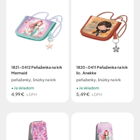
1821-0412 Peňaženka na krk
1820-0411 Peňaženka na krk
Mermaid
lic. Anekke
peňaženky, šnúrky na krk
peňaženky, šnúrky na krk
Je skladom
Je skladom
4,99 €
5,49 €
s DPH
s DPH