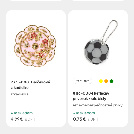
Ø 50 mm
2371-0001 Darčekové
zrkadielko
8116-0004 Reflexný
zrkadielka
prívesok kruh, biely
reflexné bezpečnostné prvky
Je skladom
Je skladom
4,99 €
0,75 €
s DPH
s DPH