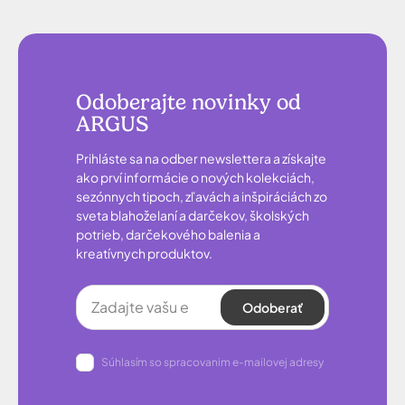
Odoberajte novinky od
ARGUS
Prihláste sa na odber newslettera a získajte
ako prví informácie o nových kolekciách,
sezónnych tipoch, zľavách a inšpiráciách zo
sveta blahoželaní a darčekov, školských
potrieb, darčekového balenia a
kreatívnych produktov.
Odoberať
Súhlasím so spracovanim e-mailovej adresy