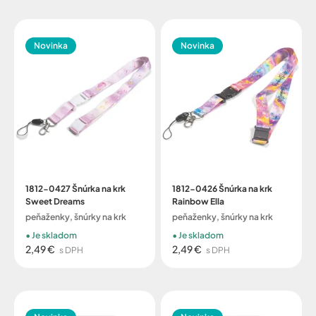
Novinka
Novinka
1812-0427 Šnúrka na krk
1812-0426 Šnúrka na krk
Sweet Dreams
Rainbow Ella
peňaženky, šnúrky na krk
peňaženky, šnúrky na krk
Je skladom
Je skladom
2,49 €
2,49 €
s DPH
s DPH