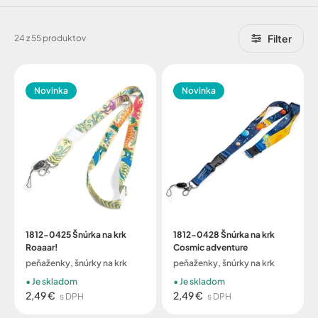
Filter
24 z 55 produktov
Novinka
Novinka
1812-0425 Šnúrka na krk
1812-0428 Šnúrka na krk
Roaaar!
Cosmic adventure
peňaženky, šnúrky na krk
peňaženky, šnúrky na krk
Je skladom
Je skladom
2,49 €
2,49 €
s DPH
s DPH