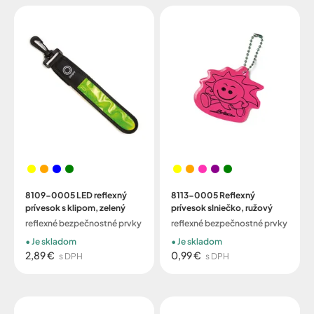
8109-0005 LED reflexný
8113-0005 Reflexný
prívesok s klipom, zelený
prívesok slniečko, ružový
reflexné bezpečnostné prvky
reflexné bezpečnostné prvky
Je skladom
Je skladom
2,89 €
0,99 €
s DPH
s DPH