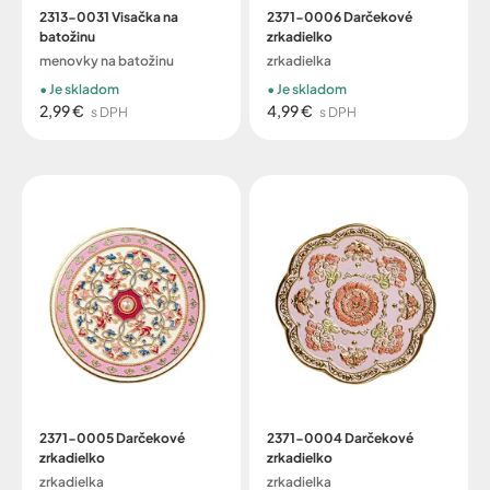
2313-0031 Visačka na
2371-0006 Darčekové
batožinu
zrkadielko
menovky na batožinu
zrkadielka
Je skladom
Je skladom
2,99 €
4,99 €
s DPH
s DPH
2371-0005 Darčekové
2371-0004 Darčekové
zrkadielko
zrkadielko
zrkadielka
zrkadielka