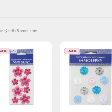
zených
5 z 5 produktov
50 %
-50 %