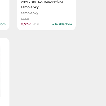
2021-0001-5 Dekoratívne
samolepky
samolepky
1,84 €
adom
0,92 €
Je skladom
s DPH