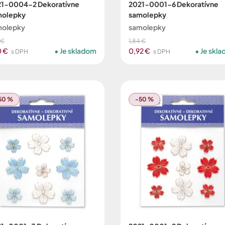
1-0004-2 Dekoratívne
2021-0001-6 Dekoratívne
molepky
samolepky
molepky
samolepky
 €
1,84 €
0 €
Je skladom
0,92 €
Je skl
s DPH
s DPH
50 %
-50 %