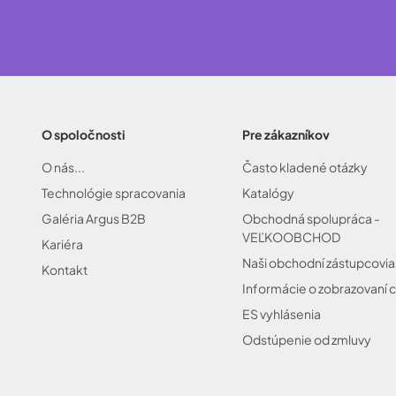
O spoločnosti
Pre zákazníkov
O nás...
Často kladené otázky
Technológie spracovania
Katalógy
Galéria Argus B2B
Obchodná spolupráca -
VEĽKOOBCHOD
Kariéra
Naši obchodní zástupcovia
Kontakt
Informácie o zobrazovaní c
ES vyhlásenia
Odstúpenie od zmluvy