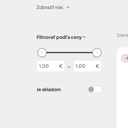
zrkadlo, počítač, zošit, mobil...
Zobraziť viac
Zobra
Filtrovať podľa ceny
-
-
€
€
Je skladom