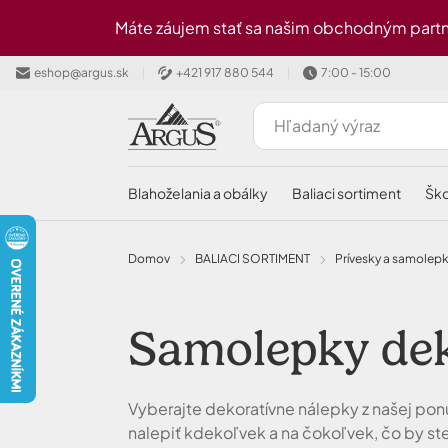
Preskočiť na hlavný obsah
Máte záujem stať sa našim obchodným partn
eshop@argus.sk
+421 917 880 544
7:00 - 15:00
blahoželania a obálky
baliaci sortiment
šk
Domov
BALIACI SORTIMENT
Prívesky a samolep
Samolepky de
Vyberajte dekoratívne nálepky z našej p
nalepiť kdekoľvek a na čokoľvek, čo by ste 