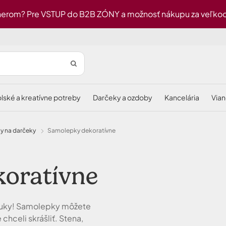
erom? Pre VSTUP do B2B ZÓNY a možnosť nákupu za veľkoob
olské a kreatívne potreby
darčeky a ozdoby
kancelária
via
ky na darčeky
samolepky dekoratívne
koratívne
onuky! Samolepky môžete
chceli skrášliť. Stena,