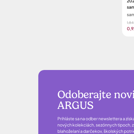
202
sa
sa
1,84
0,9
Odoberajte nov
ARGUS
Prihláste sa na odber newslettera a získ
nových kolekciách, sezónnych tipoch, zľ
blahoželaní a darčekov, školských potr