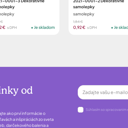
1-0001-3 Dekoratívne
2021-0001-2 Dekoratívne
molepky
samolepky
molepky
samolepky
 €
1,84 €
2 €
Je skladom
0,92 €
Je skl
s DPH
s DPH
inky od
Súhlasím so spracovanim 
ajte ako prví informácie o
avách a inšpiráciách zo sveta
ieb, darčekového balenia a