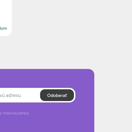
adom
Odoberať
e-mailovej adresy