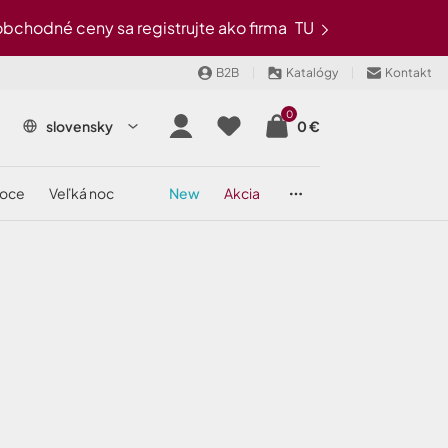
chodné ceny sa registrujte ako firma
TU
B2B
Katalógy
Kontakt
0
slovensky
0 €
noce
veľká noc
new
akcia