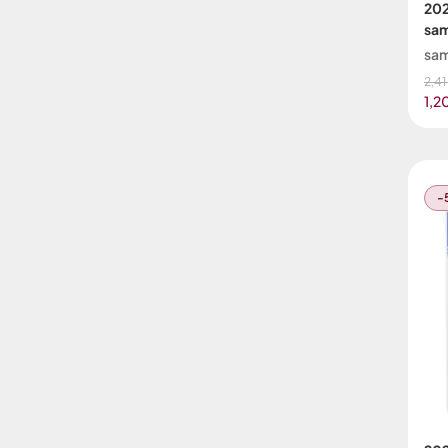
202
sa
sa
2,41
1,2
-