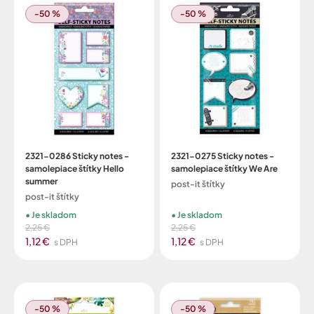
-50 %
-50 %
2321-0286 Sticky notes -
2321-0275 Sticky notes -
samolepiace štítky Hello
samolepiace štítky We Are
summer
post-it štítky
post-it štítky
Je skladom
Je skladom
2,25 €
2,25 €
1,12 €
1,12 €
s DPH
s DPH
-50 %
-50 %