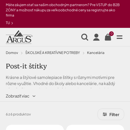
Preskočiť na hlavný obsah
Máte záujem stať sa našim obchodným partnerom? Pre VSTUP do B2B
ZÓNY a možnosť nákupu za veľkoobchodné ceny sa registrujte ako
firma
TU
0
Domov
ŠKOLSKÉ A KREATÍVNE POTREBY
Kancelária
Post-it štítky
Krásne a štýlové samolepiace štítky s rôznymi motívmi pre
rôzne využitie. Vhodné do školy alebo kancelárie, na každý
písací stôl a pre toho, kto má rád organizovaný poriadok a
poznámky necháva na lístkoch.
Zobraziť viac
Filter
6 z 6 produktov