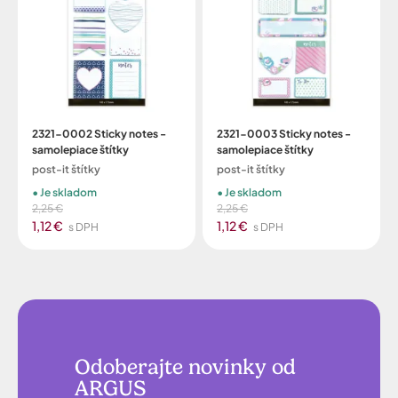
2321-0002 Sticky notes -
2321-0003 Sticky notes -
samolepiace štítky
samolepiace štítky
post-it štítky
post-it štítky
Je skladom
Je skladom
2,25 €
2,25 €
1,12 €
1,12 €
s DPH
s DPH
Odoberajte novinky od
ARGUS