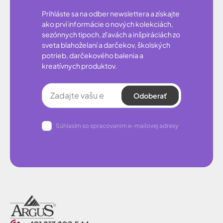
Prihláste sa na odber newslettera a získajte
ako prví informácie o nových kolekciách,
sezónnych tipoch, zľavách a inšpiráciách zo
sveta blahoželaní a darčekov, školských
potrieb, darčekového balenia a
kreatívnych produktov.
Odoberať
Súhlasím so spracovanim e-mailovej adresy