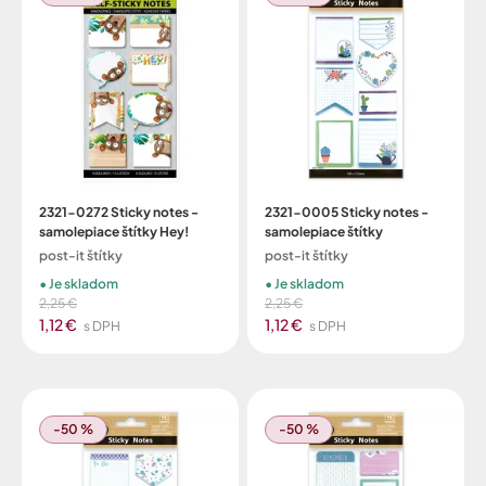
2321-0272 Sticky notes -
2321-0005 Sticky notes -
samolepiace štítky Hey!
samolepiace štítky
post-it štítky
post-it štítky
Je skladom
Je skladom
2,25 €
2,25 €
1,12 €
1,12 €
s DPH
s DPH
-50 %
-50 %