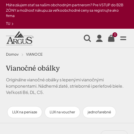
Preskočiť na hlavný obsah
Máte záujem stať sa našim obchodným partnerom? Pre VSTUP do B2B
ZÓNY a možnosť nákupu za veľkoobchodné ceny sa registrujte ako
firma
TU
0
Domov
VIANOCE
Vianočné obálky
Originálne vianočné obálky s lepenými vianočnými
komponentami. Nádherné zlaté, strieborné i perleťové biele.
Veľkosti B6, DL, C5.
LUX na peniaze
LUX na voucher
jednofarebné