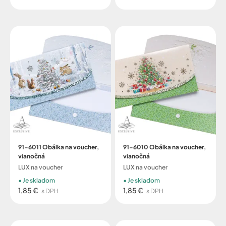
91-6011 Obálka na voucher,
91-6010 Obálka na voucher,
vianočná
vianočná
LUX na voucher
LUX na voucher
Je skladom
Je skladom
1,85 €
1,85 €
s DPH
s DPH