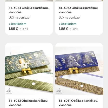
81-6054 Obálka s kartičkou,
81-6053 Obálka s kartičkou,
vianočná
vianočná
LUX na peniaze
LUX na peniaze
Je skladom
Je skladom
1,85 €
1,85 €
s DPH
s DPH
81-6052 Obálka s kartičkou,
81-6051 Obálka s kartičkou,
vianočná
vianočná