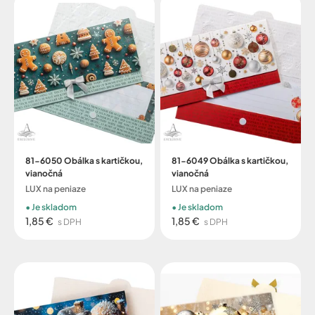
81-6050 Obálka s kartičkou,
81-6049 Obálka s kartičkou,
vianočná
vianočná
LUX na peniaze
LUX na peniaze
Je skladom
Je skladom
1,85 €
1,85 €
s DPH
s DPH