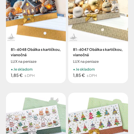
81-6048 Obálka s kartičkou,
81-6047 Obálka s kartičkou,
vianočná
vianočná
LUX na peniaze
LUX na peniaze
Je skladom
Je skladom
1,85 €
1,85 €
s DPH
s DPH