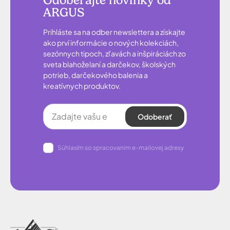
Odoberajte novinky od
ARGUS
Prihláste sa na odber newslettera a získajte
ako prví informácie o nových kolekciách,
sezónnych tipoch, zľavách a inšpiráciách zo
sveta blahoželaní a darčekov, školských
potrieb, darčekového balenia a
kreatívnych produktov.
Odoberať
Súhlasím so spracovanim e-mailovej adresy