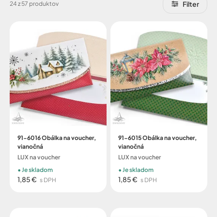
Filter
24 z 57 produktov
91-6016 Obálka na voucher,
91-6015 Obálka na voucher,
vianočná
vianočná
LUX na voucher
LUX na voucher
Je skladom
Je skladom
1,85 €
1,85 €
s DPH
s DPH