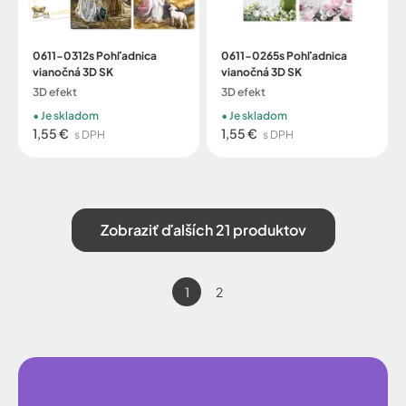
0611-0312s Pohľadnica
0611-0265s Pohľadnica
vianočná 3D SK
vianočná 3D SK
3D efekt
3D efekt
Je skladom
Je skladom
1,55 €
1,55 €
s DPH
s DPH
Zobraziť ďalších 21 produktov
1
2