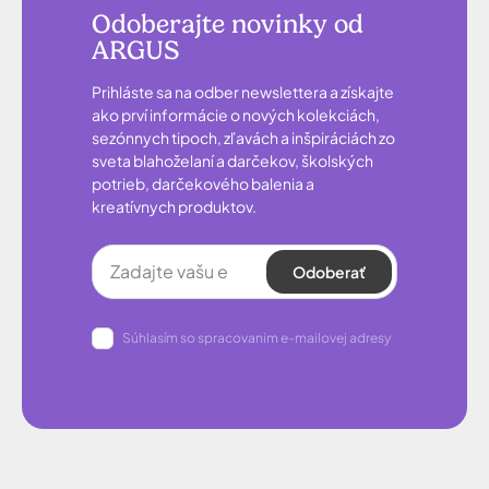
Odoberajte novinky od
ARGUS
Prihláste sa na odber newslettera a získajte
ako prví informácie o nových kolekciách,
sezónnych tipoch, zľavách a inšpiráciách zo
sveta blahoželaní a darčekov, školských
potrieb, darčekového balenia a
kreatívnych produktov.
Odoberať
Súhlasím so spracovanim e-mailovej adresy