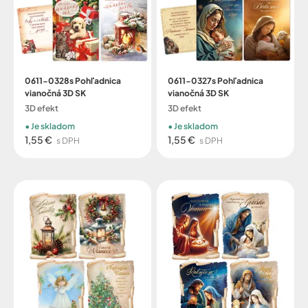
0611-0328s Pohľadnica
0611-0327s Pohľadnica
vianočná 3D SK
vianočná 3D SK
3D efekt
3D efekt
Je skladom
Je skladom
1,55 €
1,55 €
s DPH
s DPH