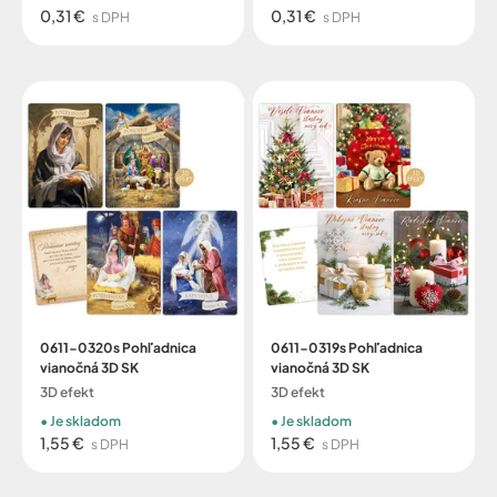
0,31 €
0,31 €
s DPH
s DPH
0611-0320s Pohľadnica
0611-0319s Pohľadnica
vianočná 3D SK
vianočná 3D SK
3D efekt
3D efekt
Je skladom
Je skladom
1,55 €
1,55 €
s DPH
s DPH