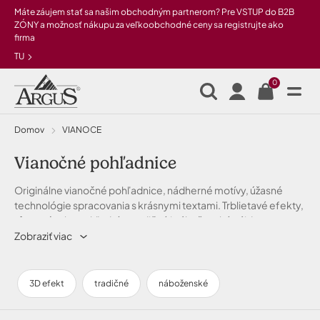
Preskočiť na hlavný obsah
Máte záujem stať sa našim obchodným partnerom? Pre VSTUP do B2B
ZÓNY a možnosť nákupu za veľkoobchodné ceny sa registrujte ako
firma
TU
0
Domov
VIANOCE
Vianočné pohľadnice
Originálne vianočné pohľadnice, nádherné motívy, úžasné
technológie spracovania s krásnymi textami. Trblietavé efekty,
rôzne výseky pohľadníc, tradičné i náboženské nájdete na
našom eshope.
Zobraziť viac
3D efekt
tradičné
náboženské