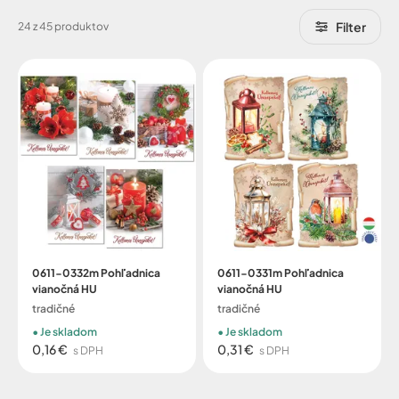
Filter
24 z 45 produktov
0611-0332m Pohľadnica
0611-0331m Pohľadnica
vianočná HU
vianočná HU
tradičné
tradičné
Je skladom
Je skladom
0,16 €
0,31 €
s DPH
s DPH