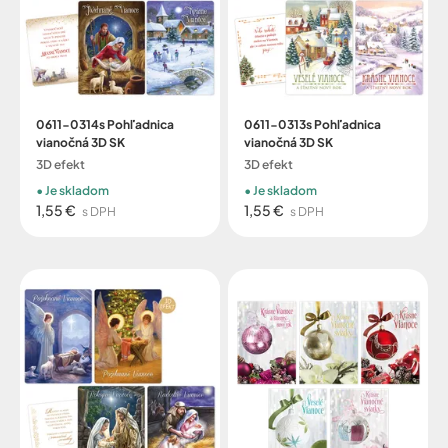
0611-0314s Pohľadnica
0611-0313s Pohľadnica
vianočná 3D SK
vianočná 3D SK
3D efekt
3D efekt
Je skladom
Je skladom
1,55 €
1,55 €
s DPH
s DPH