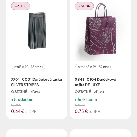
-30 %
-50 %
malé (≥10 - 18 cm≤)
stredné (≥19 - 32 cm≤)
7701-0001 Darčeková taška
0846-0104 Darčeková
SILVER STRIPES
taška DE LUXE
OSTATNÉ - zľava
OSTATNÉ - zľava
Je skladom
Je skladom
0,91 €
1,49 €
0,64 €
0,75 €
s DPH
s DPH