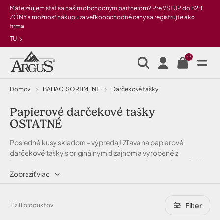
Preskočiť na hlavný obsah
Máte záujem stať sa našim obchodným partnerom? Pre VSTUP do B2B
ZÓNY a možnosť nákupu za veľkoobchodné ceny sa registrujte ako
firma
TU
0
Domov
BALIACI SORTIMENT
Darčekové tašky
papierové darčekové tašky
OSTATNÉ
Posledné kusy skladom - výpredaj! Zľava na papierové
darčekové tašky s originálnym dizajnom a vyrobené z
kvalitného materiálu s rôznou potlačou na víno ale aj pre rýchle
a praktické zabalenie darčekov.
Zobraziť viac
Filter
11 z 11 produktov