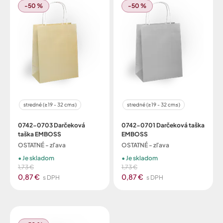
-50 %
-50 %
stredné (≥19 - 32 cm≤)
stredné (≥19 - 32 cm≤)
0742-0703 Darčeková
0742-0701 Darčeková taška
taška EMBOSS
EMBOSS
OSTATNÉ - zľava
OSTATNÉ - zľava
Je skladom
Je skladom
1,73 €
1,73 €
0,87 €
0,87 €
s DPH
s DPH