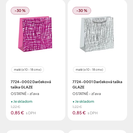
-30 %
-30 %
malé (≥10 - 18 cm≤)
malé (≥10 - 18 cm≤)
7724-0002 Darčeková
7724-0001 Darčeková taška
taška GLAZE
GLAZE
OSTATNÉ - zľava
OSTATNÉ - zľava
Je skladom
Je skladom
1,22 €
1,22 €
0,85 €
0,85 €
s DPH
s DPH