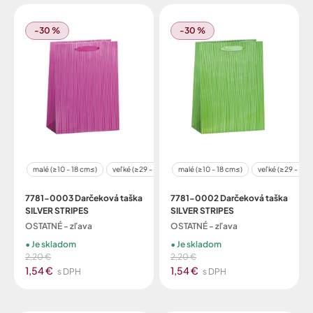
-30 %
-30 %
malé (≥10 - 18 cm≤)
veľké (≥29 - 48 cm≤)
malé (≥10 - 18 cm≤)
veľké (≥29 - 48 
7781-0003 Darčeková taška
7781-0002 Darčeková taška
SILVER STRIPES
SILVER STRIPES
OSTATNÉ - zľava
OSTATNÉ - zľava
Je skladom
Je skladom
2,20 €
2,20 €
1,54 €
1,54 €
s DPH
s DPH