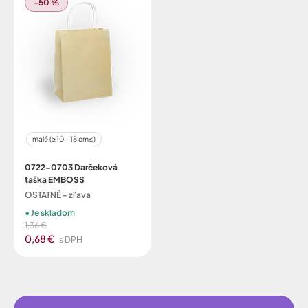
-50 %
malé (≥10 - 18 cm≤)
0722-0703 Darčeková
taška EMBOSS
OSTATNÉ - zľava
Je skladom
1,36 €
0,68 €
s DPH