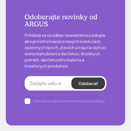
Odoberajte novinky od
ARGUS
Prihláste sa na odber newslettera a získajte
ako prví informácie o nových kolekciách,
sezónnych tipoch, zľavách a inšpiráciách zo
sveta blahoželaní a darčekov, školských
potrieb, darčekového balenia a
kreatívnych produktov.
Odoberať
Súhlasím so spracovanim e-mailovej adresy