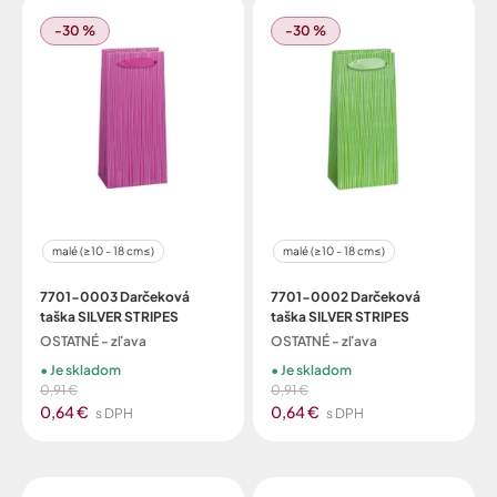
-30 %
-30 %
malé (≥10 - 18 cm≤)
malé (≥10 - 18 cm≤)
7701-0003 Darčeková
7701-0002 Darčeková
taška SILVER STRIPES
taška SILVER STRIPES
OSTATNÉ - zľava
OSTATNÉ - zľava
Je skladom
Je skladom
0,91 €
0,91 €
0,64 €
0,64 €
s DPH
s DPH