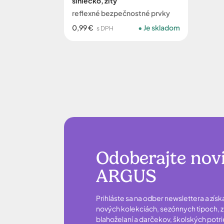
slniečko, žltý
reflexné bezpečnostné prvky
0,99 €
Je skladom
s DPH
Odoberajte nov
ARGUS
Prihláste sa na odber newslettera a získ
nových kolekciách, sezónnych tipoch, zľ
blahoželaní a darčekov, školských potr