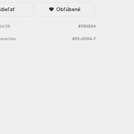
dieľať
Obľúbené
Kód 128
81130004
acie číslo
8113-0004-T