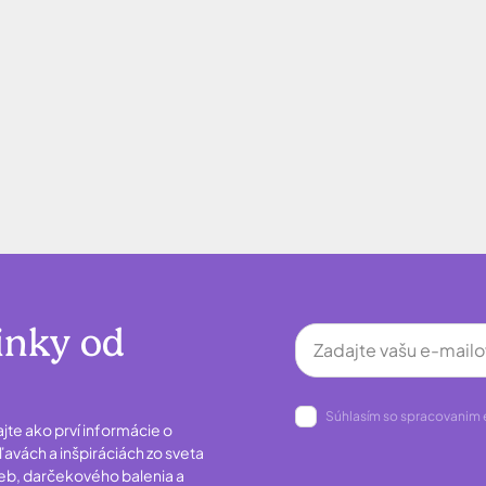
inky od
Súhlasím so spracovanim 
ajte ako prví informácie o
avách a inšpiráciách zo sveta
ieb, darčekového balenia a