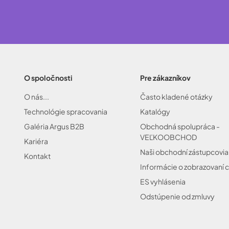
O spoločnosti
Pre zákazníkov
O nás...
Často kladené otázky
Technológie spracovania
Katalógy
Galéria Argus B2B
Obchodná spolupráca -
VEĽKOOBCHOD
Kariéra
Naši obchodní zástupcovia
Kontakt
Informácie o zobrazovaní c
ES vyhlásenia
Odstúpenie od zmluvy