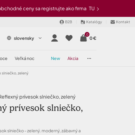
chodné ceny sa registrujte ako firma
TU
B2B
Katalógy
Kontakt
0
slovensky
0 €
noce
veľká noc
new
akcia
 slniečko, zelený
flexný prívesok slniečko, zelený
ný prívesok slniečko,
sok slniečko - zelený. moderný, zábavný a