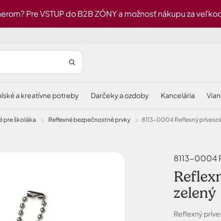
erom? Pre VSTUP do B2B ZÓNY a možnosť nákupu za veľkoob
olské a kreatívne potreby
darčeky a ozdoby
kancelária
via
é pre školáka
reflexné bezpečnostné prvky
8113-0004 Reflexný prívesok
8113-0004 Re
Reflex
zelený
Reflexný príve