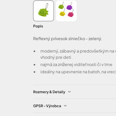
Popis
Reflexný prívesok slniečko - zelený.
moderný, zábavný a predovšetkým na v
vhodný pre deti
najmä za zníženej viditeľnosti či v tme
ideálny na upevnenie na batoh, na vreck
Rozmery & Detaily
GPSR - Výrobca