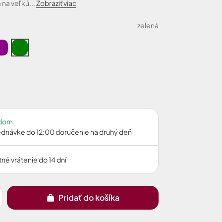
na veľkú...
Zobraziť viac
zelená
adom
jednávke do 12:00 doručenie na druhý deň
né vrátenie do 14 dní
Pridať do košíka