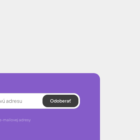
Odoberať
e-mailovej adresy