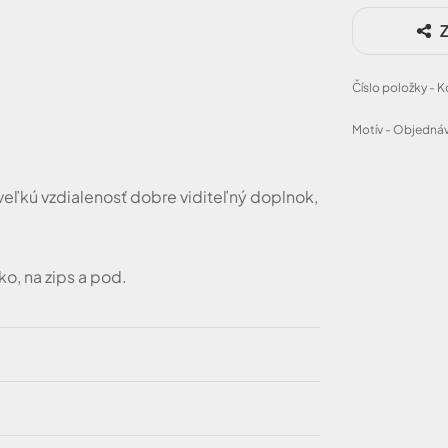
Z
Číslo položky - 
Motív - Objednáv
eľkú vzdialenosť dobre viditeľný doplnok,
o, na zips a pod.