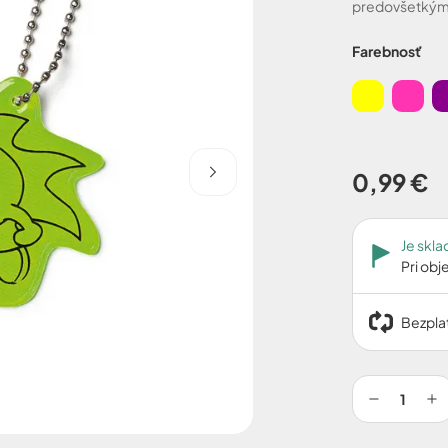
predovšetkým 
Farebnosť
0,99 €
Je skl
Pri ob
Bezplat