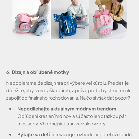
6. Dizajn a obľúbené motívy
Nepopierame, že dizajn hrá pri výbere veľkú rolu. Pre deti je
dôležité, aby sa im taška páčila, a práve preto by ste ich mali
zapojiť do finálneho rozhodovania. Na čo si však dať pozor?
Nepodliehajte aktuálnym módnym trendom
:
Obľúbení kreslení hrdinovia sú často len otázkou pár
mesiacov. Vhodnejšie sú univerzálne vzory.
Pýtajte sa detí
: Ich názor je rozhodujúci, pretože budú