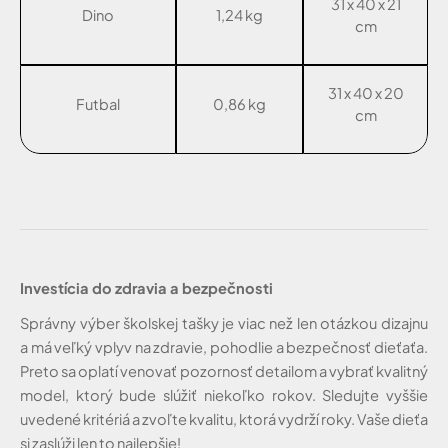
31 x 40 x 21
Dino
1,24 kg
cm
31 x 40 x 20
Futbal
0,86 kg
cm
Investícia do zdravia a bezpečnosti
Správny výber školskej tašky je viac než len otázkou dizajnu
a má veľký vplyv na zdravie, pohodlie a bezpečnosť dieťaťa.
Preto sa oplatí venovať pozornosť detailom a vybrať kvalitný
model, ktorý bude slúžiť niekoľko rokov. Sledujte vyššie
uvedené kritériá a zvoľte kvalitu, ktorá vydrží roky. Vaše dieťa
si zaslúži len to najlepšie!