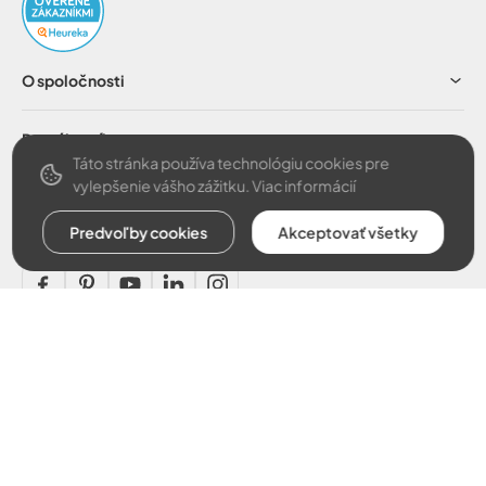
O spoločnosti
Pre zákazníkov
Táto stránka používa technológiu cookies pre
vylepšenie vášho zážitku.
Viac informácií
Obchodné podmienky
Predvoľby cookies
Akceptovať všetky
Bezpečná platba