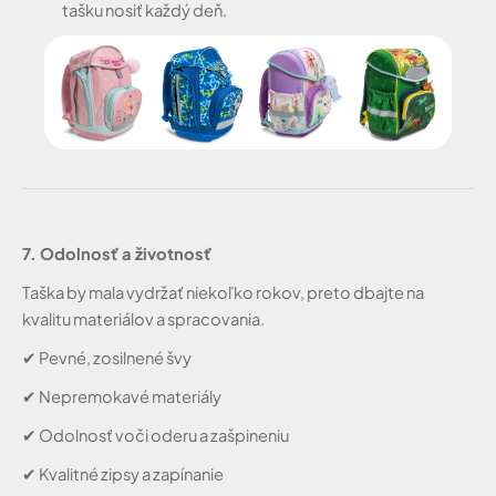
tašku nosiť každý deň.
7. Odolnosť a životnosť
Taška by mala vydržať niekoľko rokov, preto dbajte na
kvalitu materiálov a spracovania.
✔
Pevné, zosilnené švy
✔
Nepremokavé materiály
✔
Odolnosť voči oderu a zašpineniu
✔
Kvalitné zipsy a zapínanie