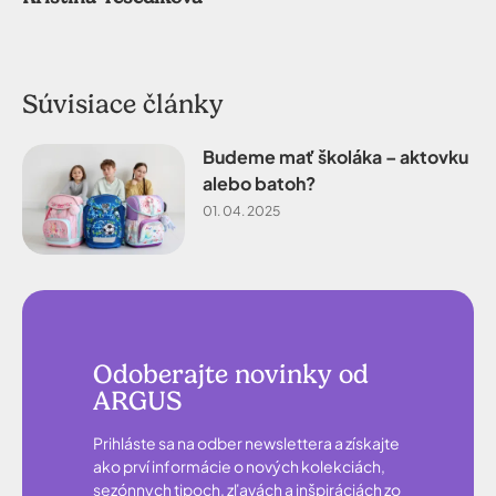
Súvisiace články
Budeme mať školáka – aktovku
alebo batoh?
01. 04. 2025
Odoberajte novinky od
ARGUS
Prihláste sa na odber newslettera a získajte
ako prví informácie o nových kolekciách,
sezónnych tipoch, zľavách a inšpiráciách zo