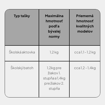
Typ tašky
Maximálna
Priemerná
hmotnosť
hmotnosť
podľa
kvalitných
bývalej
modelov
normy
Školská aktovka
1,2 kg
cca 1,1 - 1,2 kg
Školský batoh
1,2kg pre
cca 1,2 - 1,4kg
žiakov 1.
stupňa a 1,4kg
pre žiakov 2.
stupňa