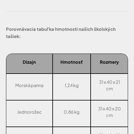
Porovnávacia tabuľka hmotnosti našich školských
tašiek:
Dizajn
Hmotnosť
Rozmery
31 x 40 x 21
Morská panna
1,24 kg
cm
31 x 40 x 20
Jednorožec
0,86 kg
cm