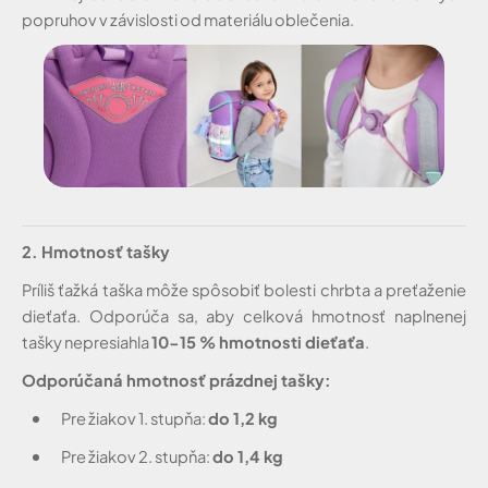
popruhov v závislosti od materiálu oblečenia.
2. Hmotnosť tašky
Príliš ťažká taška môže spôsobiť bolesti chrbta a preťaženie
dieťaťa. Odporúča sa, aby celková hmotnosť naplnenej
tašky nepresiahla
10-15 % hmotnosti dieťaťa
.
Odporúčaná hmotnosť prázdnej tašky:
Pre žiakov 1. stupňa:
do 1,2 kg
Pre žiakov 2. stupňa:
do 1,4 kg