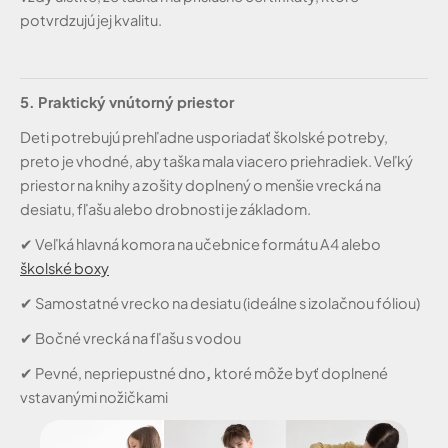
potvrdzujú jej kvalitu.
5. Praktický vnútorný priestor
Deti potrebujú prehľadne usporiadať školské potreby,
preto je vhodné, aby taška mala viacero priehradiek. Veľký
priestor na knihy a zošity doplnený o menšie vrecká na
desiatu, fľašu alebo drobnosti je základom.
✔
Veľká hlavná komora na učebnice formátu A4 alebo
školské boxy
✔
Samostatné vrecko na desiatu (ideálne s izolačnou fóliou)
✔
Bočné vrecká na fľašu s vodou
✔
Pevné, nepriepustné dno
,
ktoré môže byť doplnené
vstavanými nožičkami