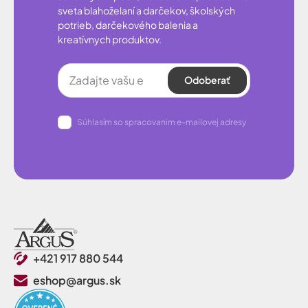
sveta blahoželaní a darčekov, školských
potrieb, darčekového balenia a
kreatívnych produktov.
Odoberať
Súhlasím so spracovanim e-mailovej adresy
+421 917 880 544
eshop@argus.sk