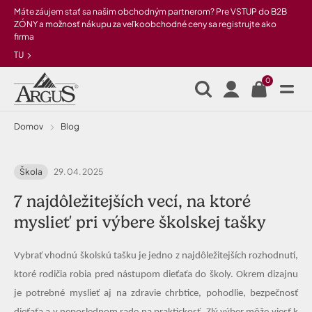
Preskočiť na hlavný obsah
Máte záujem stať sa našim obchodným partnerom? Pre VSTUP do B2B
ZÓNY a možnosť nákupu za veľkoobchodné ceny sa registrujte ako
firma
TU
0
Domov
Blog
Škola
29. 04. 2025
7 najdôležitejších vecí, na ktoré
myslieť pri výbere školskej tašky
Vybrať vhodnú školskú tašku je jedno z najdôležitejších rozhodnutí,
ktoré rodičia robia pred nástupom dieťaťa do školy. Okrem dizajnu
je potrebné myslieť aj na zdravie chrbtice, pohodlie, bezpečnosť