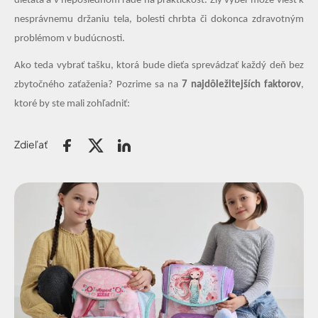
dieťaťa a v neposlednom rade na praktickosť. Zlý výber môže viesť k
nesprávnemu držaniu tela, bolesti chrbta či dokonca zdravotným
problémom v budúcnosti.
Ako teda vybrať tašku, ktorá bude dieťa sprevádzať každý deň bez
zbytočného zaťaženia? Pozrime sa na
7 najdôležitejších faktorov
,
ktoré by ste mali zohľadniť:
Zdieľať