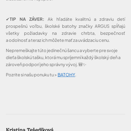
✔
TIP NA ZÁVER:
Ak hľadáte kvalitnú a zdraviu detí
prospešnú voľbu, školské batohy značky ARGUS spĺňajú
všetky požiadavky na zdravie chrbta, bezpečnosť
a odolnosť a teraz ich môžete mať za uvádzaciu cenu.
Nepremeškajte túto jedinečnú šancu a vyberte pre svoje
dieťa školskú tašku, ktorá mu spríjemní každý školský deň a
zároveň podporí jeho správny vývoj.
🎒✨
Pozrite si našu ponuku tu >
BATOHY
.
Kristína Tešedíková