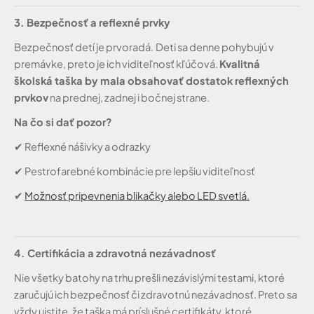
3. Bezpečnosť a reflexné prvky
Bezpečnosť detí je prvoradá.
Deti sa denne pohybujú v
premávke, preto je ich viditeľnosť kľúčová.
Kvalitná
školská taška by mala obsahovať dostatok reflexných
prvkov
na prednej, zadnej i bočnej strane.
Na čo si dať pozor?
✔
Reflexné nášivky a odrazky
✔
Pestrofarebné kombinácie pre lepšiu viditeľnosť
✔
Možnosť pripevnenia blikačky alebo LED svetlá.
4. Certifikácia a zdravotná nezávadnosť
Nie všetky batohy na trhu prešli nezávislými testami, ktoré
zaručujú ich bezpečnosť či zdravotnú nezávadnosť. Preto sa
vždy uistite, že taška má príslušné certifikáty, ktoré