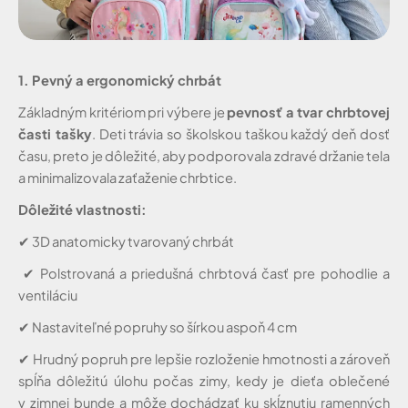
1. Pevný a ergonomický chrbát
Základným kritériom pri výbere je
pevnosť a tvar chrbtovej
časti tašky
. Deti trávia so školskou taškou každý deň dosť
času, preto je dôležité, aby podporovala zdravé držanie tela
a minimalizovala zaťaženie chrbtice.
Dôležité vlastnosti:
✔
3D anatomicky tvarovaný chrbát
✔
Polstrovaná a priedušná chrbtová časť pre pohodlie a
ventiláciu
✔
Nastaviteľné popruhy so šírkou aspoň 4 cm
✔
Hrudný popruh pre lepšie rozloženie hmotnosti a zároveň
spĺňa dôležitú úlohu počas zimy, kedy je dieťa oblečené
v zimnej bunde a môže dochádzať ku skĺznutiu ramenných