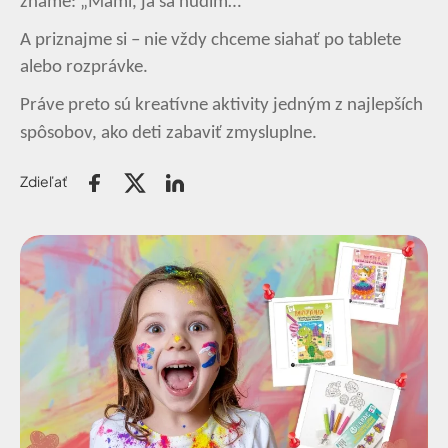
známe: „Mami, ja sa nudím…“
A priznajme si – nie vždy chceme siahať po tablete
alebo rozprávke.
Práve preto sú kreatívne aktivity jedným z najlepších
spôsobov, ako deti zabaviť zmysluplne.
Zdieľať