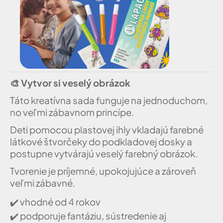
🎨
Vytvor si veselý obrázok
Táto kreatívna sada funguje na jednoduchom,
no veľmi zábavnom princípe.
Deti pomocou plastovej ihly vkladajú farebné
látkové štvorčeky do podkladovej dosky a
postupne vytvárajú veselý farebný obrázok.
Tvorenie je príjemné, upokojujúce a zároveň
veľmi zábavné.
✔️
vhodné od 4 rokov
✔️
podporuje fantáziu, sústredenie aj