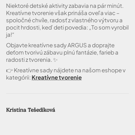
Niektoré detské aktivity zabavia na pár minút.
Kreatívne tvorenie však prináša oveľa viac –
spoločné chvíle, radosť z vlastného výtvoru a
pocit hrdosti, keď deti povedia: „To som vyrobil
ja!“
Objavte kreatívne sady ARGUS a doprajte
deťom tvorivú zábavu plnú fantázie, farieb a
radosti z tvorenia.
✨
👉
Kreatívne sady nájdete na našom eshope v
kategórii:
Kreatívne tvorenie
Kristína Tešedíková