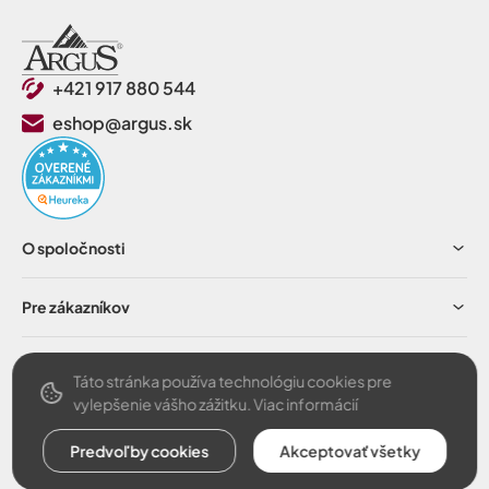
+421 917 880 544
eshop@argus.sk
O spoločnosti
Pre zákazníkov
Obchodné podmienky
Táto stránka používa technológiu cookies pre
vylepšenie vášho zážitku.
Viac informácií
Predvoľby cookies
Akceptovať všetky