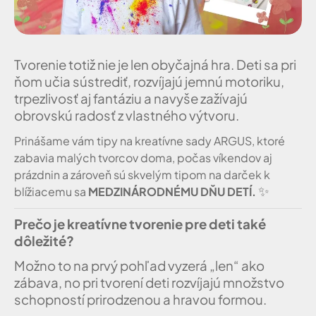
Tvorenie totiž nie je len obyčajná hra. Deti sa pri
ňom učia sústrediť, rozvíjajú jemnú motoriku,
trpezlivosť aj fantáziu a navyše zažívajú
obrovskú radosť z vlastného výtvoru.
Prinášame vám tipy na kreatívne sady ARGUS, ktoré
zabavia malých tvorcov doma, počas víkendov aj
prázdnin a zároveň sú skvelým tipom na darček k
✨
blížiacemu sa
MEDZINÁRODNÉMU DŇU DETÍ.
Prečo je kreatívne tvorenie pre deti také
dôležité?
Možno to na prvý pohľad vyzerá „len“ ako
zábava, no pri tvorení deti rozvíjajú množstvo
schopností prirodzenou a hravou formou.