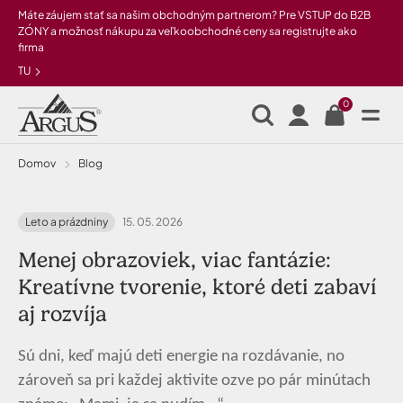
Preskočiť na hlavný obsah
Máte záujem stať sa našim obchodným partnerom? Pre VSTUP do B2B
ZÓNY a možnosť nákupu za veľkoobchodné ceny sa registrujte ako
firma
TU
0
Domov
Blog
Leto a prázdniny
15. 05. 2026
Menej obrazoviek, viac fantázie:
Kreatívne tvorenie, ktoré deti zabaví
aj rozvíja
Sú dni, keď majú deti energie na rozdávanie, no
zároveň sa pri každej aktivite ozve po pár minútach