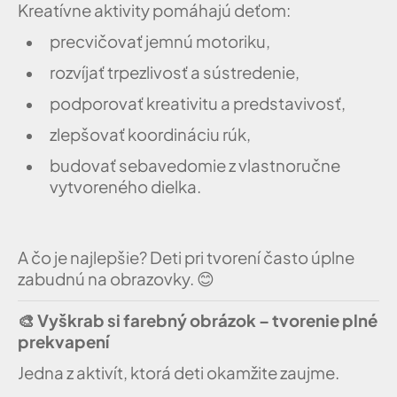
Kreatívne aktivity pomáhajú deťom:
precvičovať jemnú motoriku,
rozvíjať trpezlivosť a sústredenie,
podporovať kreativitu a predstavivosť,
zlepšovať koordináciu rúk,
budovať sebavedomie z vlastnoručne
vytvoreného dielka.
A čo je najlepšie? Deti pri tvorení často úplne
zabudnú na obrazovky.
😊
🎨
Vyškrab si farebný obrázok – tvorenie plné
prekvapení
Jedna z aktivít, ktorá deti okamžite zaujme.