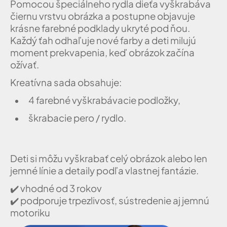
Pomocou špeciálneho rydla dieťa vyškrabáva
čiernu vrstvu obrázka a postupne objavuje
krásne farebné podklady ukryté pod ňou.
Každý ťah odhaľuje nové farby a deti milujú
moment prekvapenia, keď obrázok začína
ožívať.
Kreatívna sada obsahuje:
4 farebné vyškrabávacie podložky,
škrabacie pero / rydlo.
Deti si môžu vyškrabať celý obrázok alebo len
jemné línie a detaily podľa vlastnej fantázie.
✔️
vhodné od 3 rokov
✔️
podporuje trpezlivosť, sústredenie aj jemnú
motoriku