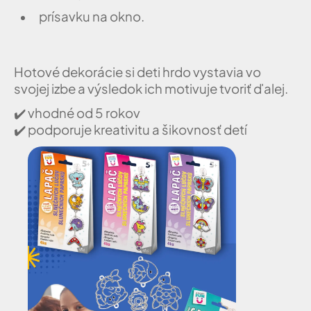
prísavku na okno.
Hotové dekorácie si deti hrdo vystavia vo
svojej izbe a výsledok ich motivuje tvoriť ďalej.
✔️
vhodné od 5 rokov
✔️
podporuje kreativitu a šikovnosť detí