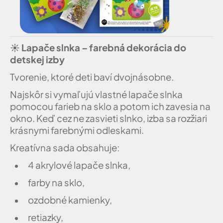
☀️
Lapače slnka – farebná dekorácia do
detskej izby
Tvorenie, ktoré deti baví dvojnásobne.
Najskôr si vymaľujú vlastné lapače slnka
pomocou farieb na sklo a potom ich zavesia na
okno. Keď cez ne zasvieti slnko, izba sa rozžiari
krásnymi farebnými odleskami.
Kreatívna sada obsahuje:
4 akrylové lapače slnka,
farby na sklo,
ozdobné kamienky,
retiazky,