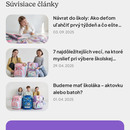
Súvisiace články
Návrat do školy: Ako deťom
uľahčiť prvý týždeň a čo ešte
nezabudnúť dokúpiť
03. 09. 2025
7 najdôležitejších vecí, na ktoré
myslieť pri výbere školskej
tašky
29. 04. 2025
Budeme mať školáka – aktovku
alebo batoh?
01. 04. 2025