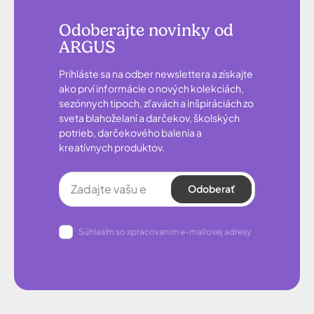
Odoberajte novinky od
ARGUS
Prihláste sa na odber newslettera a získajte
ako prví informácie o nových kolekciách,
sezónnych tipoch, zľavách a inšpiráciách zo
sveta blahoželaní a darčekov, školských
potrieb, darčekového balenia a
kreatívnych produktov.
Odoberať
Súhlasím so spracovanim e-mailovej adresy