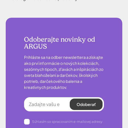
Odoberajte novinky od
ARGUS
Prihláste sa na odber newslettera a získajte
ako prví informácie o nových kolekciách,
sezónnych tipoch, zľavách a inšpiráciách zo
sveta blahoželaní a darčekov, školských
potrieb, darčekového balenia a
kreatívnych produktov.
Odoberať
Súhlasím so spracovanim e-mailovej adresy