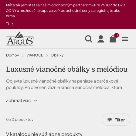
Preskočiť na hlavný obsah
Máte záujem stať sa našim obchodným partnerom? Pre VSTUP do B2B
ZÓNY a možnosť nákupu za veľkoobchodné ceny sa registrujte ako
firma
TU
0
Domov
VIANOCE
Obálky
Luxusné vianočné obálky s melódiou
Objavte luxusné vianočné obálky na peniaze a darčekové
poukazy. Po otvorení zaznie krásna vianočná melódia, ktorá
spraví z každého daru nezabudnuteľný zážitok.
Zobraziť viac
Filter
0 z 0 produktov
V katalógu nie sú žiadne produkty.