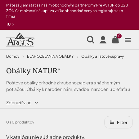
Preskočiť na hlavný obsah
Máte záujem stať sa našim obchodným partnerom? Pre VSTUP do B2B
ZÓNY a možnosť nákupu za veľkoobchodné ceny sa registrujte ako
firma
TU
0
Domov
BLAHOŽELANIA A OBÁLKY
Obálky a listové súpravy
Obálky NATUR*
Poštové obálky prírodné z hrubého papiera s nádherným
potlačou. Obálky k narodeninám, svadbe, narodeniu dieťaťa a
iným príležitostiam. Mnoho krásnych motívov, všetko skladom!
Zobraziť viac
Filter
0 z 0 produktov
V katalógu nie sú žiadne produkty.