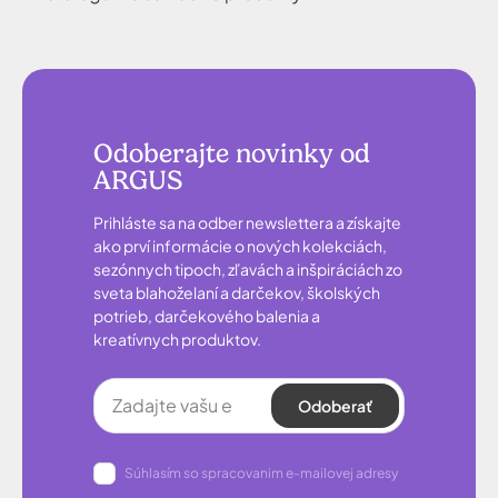
Odoberajte novinky od
ARGUS
Prihláste sa na odber newslettera a získajte
ako prví informácie o nových kolekciách,
sezónnych tipoch, zľavách a inšpiráciách zo
sveta blahoželaní a darčekov, školských
potrieb, darčekového balenia a
kreatívnych produktov.
Odoberať
Súhlasím so spracovanim e-mailovej adresy