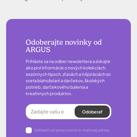
Odoberajte novinky od
ARGUS
Prihláste sa na odber newslettera a získajte
ako prví informácie o nových kolekciách,
sezónnych tipoch, zľavách a inšpiráciách zo
sveta blahoželaní a darčekov, školských
potrieb, darčekového balenia a
kreatívnych produktov.
Odoberať
Súhlasím so spracovanim e-mailovej adresy