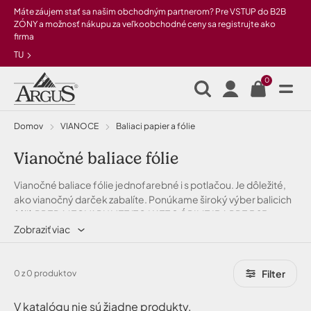
Preskočiť na hlavný obsah
Máte záujem stať sa našim obchodným partnerom? Pre VSTUP do B2B
ZÓNY a možnosť nákupu za veľkoobchodné ceny sa registrujte ako
firma
TU
0
Domov
VIANOCE
Baliaci papier a fólie
Vianočné baliace fólie
Vianočné baliace fólie jednofarebné i s potlačou. Je dôležité,
ako vianočný darček zabalíte. Ponúkame široký výber balicich
fólií. PREDAJ TOVARU V TEJTO KATEGÓRII JE IBA PRE B2B
PARTNEROV PO PRIHLÁSENÍ SA DO B2B ZÓNY.
Zobraziť viac
Filter
0 z 0 produktov
V katalógu nie sú žiadne produkty.