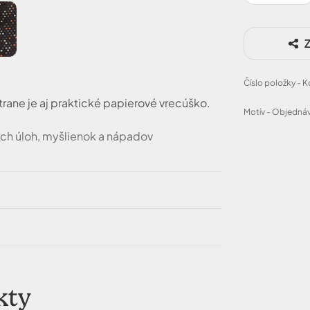
Z
Číslo položky - 
rane je aj praktické papierové vrecúško.
Motív - Objednáv
ých úloh, myšlienok a nápadov
kty