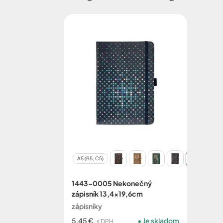
A5 (B5, C5)
1443-0005 Nekonečný
zápisník 13,4x19,6cm
zápisníky
5,45 €
Je skladom
s DPH