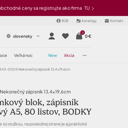
chodné ceny sa registrujte ako firma
TU
B2B
Katalógy
Kontakt
0
slovensky
0 €
noce
veľká noc
new
akcia
1443-0004 Nekonečný zápisník 13,4x19,6cm
ekonečný zápisník 13,4x19,6cm
kový blok, zápisník
ový A5, 80 listov, BODKY
 so stužkou, na poslednej strane je aj praktické