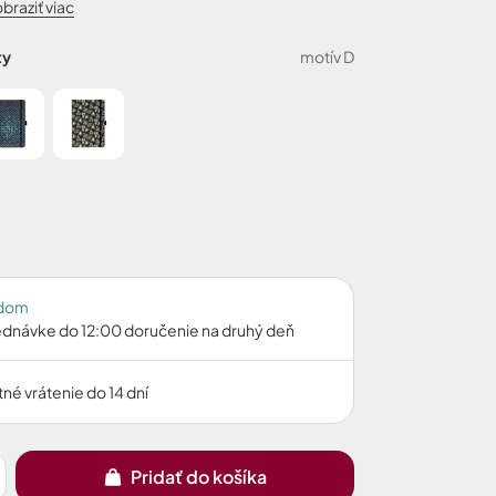
braziť viac
ty
motív D
adom
jednávke do 12:00 doručenie na druhý deň
né vrátenie do 14 dní
Pridať do košíka