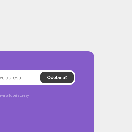
Odoberať
e-mailovej adresy