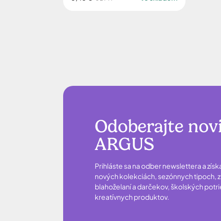
Odoberajte nov
ARGUS
Prihláste sa na odber newslettera a získ
nových kolekciách, sezónnych tipoch, zľ
blahoželaní a darčekov, školských potr
kreatívnych produktov.