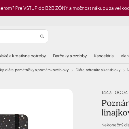
erom? Pre VSTUP do B2B ZÓNY a možnosť nákupu za veľkoob
olské a kreatívne potreby
darčeky a ozdoby
kancelária
via
níky, diáre, pamätníčky a poznámkové bloky
diáre, adresáre a karisbloky
1443-0004 N
Poznám
linajk
Nekonečný diár