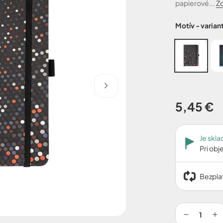
papierové...
Zo
Motív - varian
5,45 €
Je skl
Pri ob
Bezplat