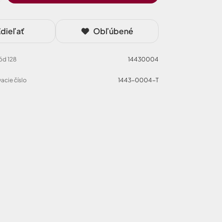
dieľať
Obľúbené
Kód 128
14430004
acie číslo
1443-0004-T