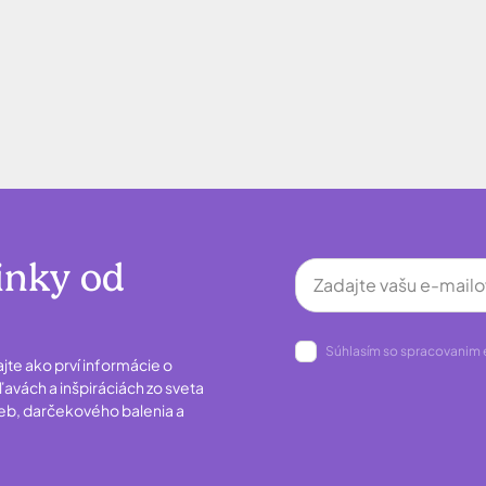
inky od
Súhlasím so spracovanim 
ajte ako prví informácie o
avách a inšpiráciách zo sveta
ieb, darčekového balenia a