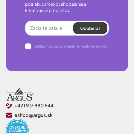
potrieb, darčekového balenia a
kreatívnych produktov.
Odoberať
Súhlasím so spracovanim e-mailovej adresy
+421 917 880 544
eshop@argus.sk