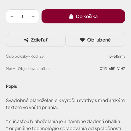
Do košíka
Zdieľať
Obľúbené
Číslo položky - Kód 128
13-6151mv
Motív - Objednávacie číslo
0113-6151-V:H7
Popis
Svadobné blahoželanie k výročiu svatby s maďarským
textom vo vnútri priania.
* súčasťou blahoželania je aj farebne zladená obálka
* originálne technológie spracovania od spoločnosti