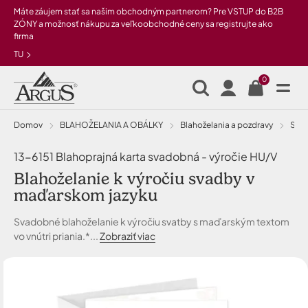
Preskočiť na hlavný obsah
Máte záujem stať sa našim obchodným partnerom? Pre VSTUP do B2B
ZÓNY a možnosť nákupu za veľkoobchodné ceny sa registrujte ako
firma
TU
0
Domov
BLAHOŽELANIA A OBÁLKY
Blahoželania a pozdravy
sva
13-6151 Blahoprajná karta svadobná - výročie HU/V
Blahoželanie k výročiu svadby v
maďarskom jazyku
Svadobné blahoželanie k výročiu svatby s maďarským textom
vo vnútri priania.*...
Zobraziť viac