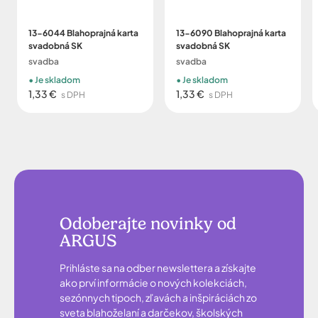
13-6044 Blahoprajná karta
13-6090 Blahoprajná karta
svadobná SK
svadobná SK
svadba
svadba
Je skladom
Je skladom
1,33 €
1,33 €
s DPH
s DPH
Odoberajte novinky od
ARGUS
Prihláste sa na odber newslettera a získajte
ako prví informácie o nových kolekciách,
sezónnych tipoch, zľavách a inšpiráciách zo
sveta blahoželaní a darčekov, školských