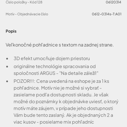
Číslo položky - Kód 128
06120314
Motív - Objednávacie číslo
0612-0314s-T:A01
Popis
Veľkonočné pohľadnice s textom na zadnej strane.
3D efekt umocňuje dojem priestoru
originálne technológie spracovania od
spoločnosti ARGUS - "Na detaile záleží!"
POZOR!!!: Cena uvedená na eshope je za 1 ks
pohľadnice. Motív nie je možné si vybrať -
zasielame podľa dostupnosti skladu. Je však
možné do poznámky k objednávke uviesť, o ktorý
motív máte záujem, v prípade jeho dostupnosti
Vám bude tento zaslaný. Ak je objednaných 2 a
viac kusov - posielame mix pohľadníc