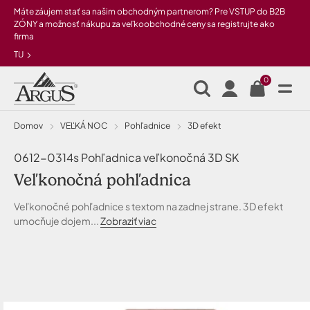
Preskočiť na hlavný obsah
Máte záujem stať sa našim obchodným partnerom? Pre VSTUP do B2B
ZÓNY a možnosť nákupu za veľkoobchodné ceny sa registrujte ako
firma
TU
0
Domov
VEĽKÁ NOC
Pohľadnice
3D efekt
0612-0314s Pohľadnica veľkonočná 3D SK
Veľkonočná pohľadnica
Veľkonočné pohľadnice s textom na zadnej strane. 3D efekt
umocňuje dojem...
Zobraziť viac