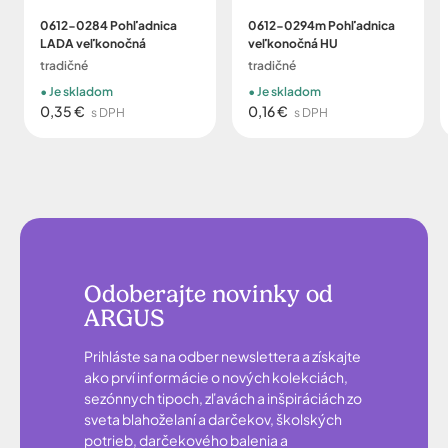
0612-0284 Pohľadnica
0612-0294m Pohľadnica
LADA veľkonočná
veľkonočná HU
tradičné
tradičné
Je skladom
Je skladom
0,35 €
0,16 €
s DPH
s DPH
Odoberajte novinky od
ARGUS
Prihláste sa na odber newslettera a získajte
ako prví informácie o nových kolekciách,
sezónnych tipoch, zľavách a inšpiráciách zo
sveta blahoželaní a darčekov, školských
potrieb, darčekového balenia a