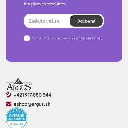
kreatívnych produktov.
Odoberať
Súhlasím so spracovanim e-mailovej adresy
+421 917 880 544
eshop@argus.sk