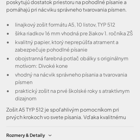
poskytujú dostatok priestoru na pohodlné písanie a
pomáhajú pri nácviku správneho tvarovania písmen.
linajkový zošit formátu A5, 10 listov, TYP 512
šírka riadkov 16 mm vhodná pre žiakov 1. ročníka ZŠ
kvalitný papier, ktorý neprepúšťa atrament a
zabezpečuje pohodlné písanie
obojstranná farebná potlač obálky s originálnym
motívom: Divoké kone
vhodný na nácvik správneho písania a tvarovania
písmen
praktický zošit na prvé školské roky s atraktívnym
dizajnom
Zošit A5 TYP 512 je spoľahlivým pomocníkom pri
prvých krokoch vo svete písania. Vďaka kvalitnému
spracovaniu a originálnemu dizajnu spríjemní
každodenné učenie a poteší každého malého
Rozmery & Detaily
milovníka koní.