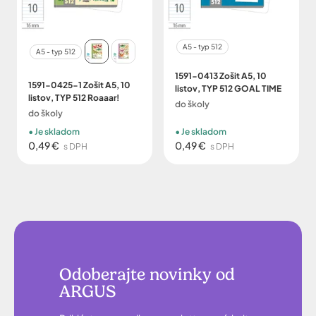
A5 - typ 512
A5 - typ 512
1591-0413 Zošit A5, 10
1591-0425-1 Zošit A5, 10
listov, TYP 512 GOAL TIME
listov, TYP 512 Roaaar!
do školy
do školy
Je skladom
Je skladom
0,49 €
0,49 €
s DPH
s DPH
Odoberajte novinky od
ARGUS