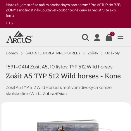
Preskočiť na hlavný obsah
Máte záujem stať sa našim obchodným partnerom? Pre VSTUP do B2B
ZÓNY a možnosť nákupu za veľkoobchodné ceny sa registrujte ako
firma
TU
0
Domov
ŠKOLSKÉ A KREATÍVNE POTREBY
Zošity
do školy
1591-0414 Zošit A5, 10 listov, TYP 512 Wild horses
Zošit A5 TYP 512 Wild horses - Kone
Zošit A5 TYP 512 Wild Horses s motívom divokých koní zo
školskej línie Wild...
Zobraziť viac