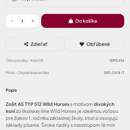
Do košíka
Zdieľať
Obľúbené
Číslo položky - Kód 128
15910414
Motív - Objednávacie číslo
1591-0414-T
Popis
Zošit A5 TYP 512 Wild Horses
s motívom
divokých
koní
zo školskej línie Wild Horses je ideálnou voľbou
pre žiakov 1. ročníka základnej školy, ktorí si osvojujú
základy písania. Široké riadky s rozostupom 16 mm