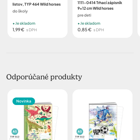
1111-0414 Trhací zápisník
listov, TYP 464 Wild horses
9x12 cm Wild horses
do školy
pre deti
Je skladom
Je skladom
1,99 €
0,85 €
s DPH
s DPH
Odporúčané produkty
Novinka