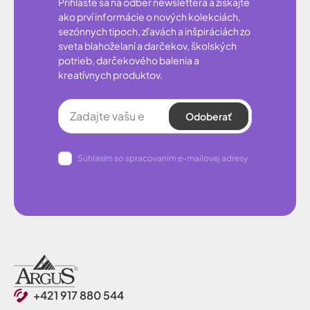
Prihláste sa na odber newslettera a získajte
ako prví informácie o nových kolekciách,
sezónnych tipoch, zľavách a inšpiráciách zo
sveta blahoželaní a darčekov, školských
potrieb, darčekového balenia a
kreatívnych produktov.
Odoberať
Súhlasím so spracovanim e-mailovej adresy
+421 917 880 544