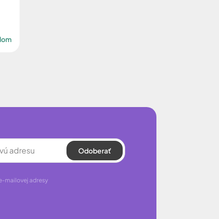
adom
Odoberať
e-mailovej adresy