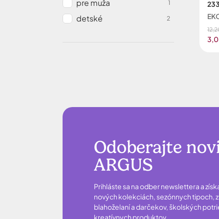
pre muža
1
233
EKO
detské
2
12,2
3,0
Odoberajte nov
ARGUS
Prihláste sa na odber newslettera a získ
nových kolekciách, sezónnych tipoch, zľ
blahoželaní a darčekov, školských potr
kreatívnych produktov.