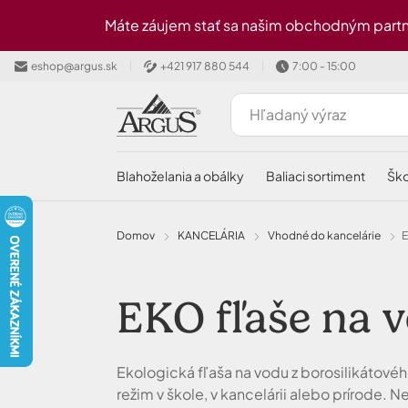
Preskočiť na hlavný obsah
Máte záujem stať sa našim obchodným partn
eshop@argus.sk
+421 917 880 544
7:00 - 15:00
blahoželania a obálky
baliaci sortiment
šk
Domov
KANCELÁRIA
Vhodné do kancelárie
EKO fľaše na 
Ekologická fľaša na vodu z borosilikátového
režim v škole, v kancelárii alebo prírode