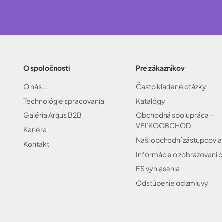
O spoločnosti
Pre zákazníkov
O nás...
Často kladené otázky
Technológie spracovania
Katalógy
Galéria Argus B2B
Obchodná spolupráca -
VEĽKOOBCHOD
Kariéra
Naši obchodní zástupcovia
Kontakt
Informácie o zobrazovaní c
ES vyhlásenia
Odstúpenie od zmluvy