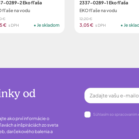
7-0289-2 Eko fľaša
2337-0289-1 Eko fľaša
 fľaše na vodu
EKO fľaše na vodu
0 €
12,20 €
5 €
Je skladom
3,05 €
Je skl
s DPH
s DPH
inky od
Súhlasím so spracovanim 
ajte ako prví informácie o
avách a inšpiráciách zo sveta
ieb, darčekového balenia a