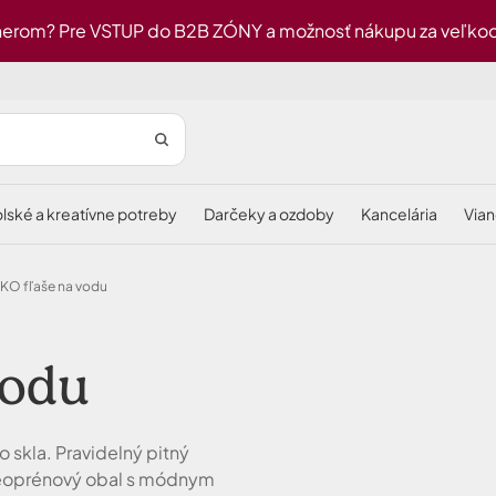
erom? Pre VSTUP do B2B ZÓNY a možnosť nákupu za veľkoob
olské a kreatívne potreby
darčeky a ozdoby
kancelária
via
EKO fľaše na vodu
vodu
 skla. Pravidelný pitný
. Neoprénový obal s módnym