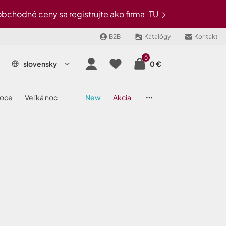
chodné ceny sa registrujte ako firma
TU
B2B
Katalógy
Kontakt
0
slovensky
0 €
noce
veľká noc
new
akcia