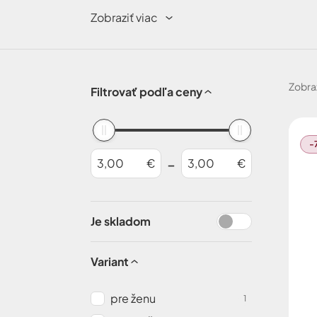
dizajnom, praktická karabína. Máme radi pr
Zobraziť viac
Zobra
Filtrovať podľa ceny
-
-
€
€
Je skladom
Variant
pre ženu
1