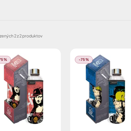
írodu!
zených
2 z 2 produktov
75 %
-75 %