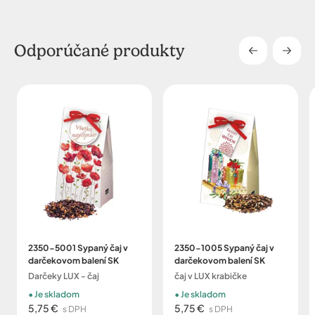
Odporúčané produkty
2350-5001 Sypaný čaj v
2350-1005 Sypaný čaj v
darčekovom balení SK
darčekovom balení SK
Darčeky LUX - čaj
čaj v LUX krabičke
Je skladom
Je skladom
5,75 €
5,75 €
s DPH
s DPH