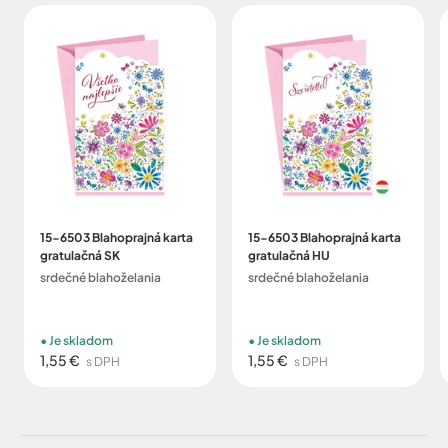
15-6503 Blahoprajná karta
15-6503 Blahoprajná karta
gratulačná SK
gratulačná HU
srdečné blahoželania
srdečné blahoželania
Je skladom
Je skladom
1,55 €
1,55 €
s DPH
s DPH