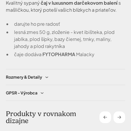
Kvalitný sypaný
čaj v luxusnom darčekovom balení
s
mašličkou, ktorý poteší vašich blízkych a priateľov.
darujte ho pre radosť
lesná zmes 50 g, zloženie - kvet ibišteka, plod
jablka, plod šípky, bazy čiernej, trnky, maliny,
jahody a plod rakytníka
čaje dodáva
FYTOPHARMA
Malacky
Rozmery & Detaily
GPSR - Výrobca
Produkty v rovnakom
dizajne