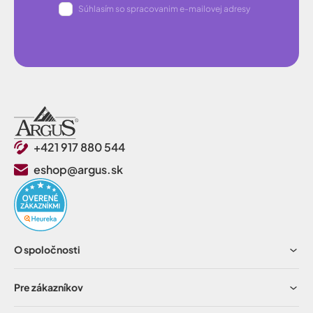
Súhlasím so spracovanim e-mailovej adresy
+421 917 880 544
eshop@argus.sk
O spoločnosti
Pre zákazníkov