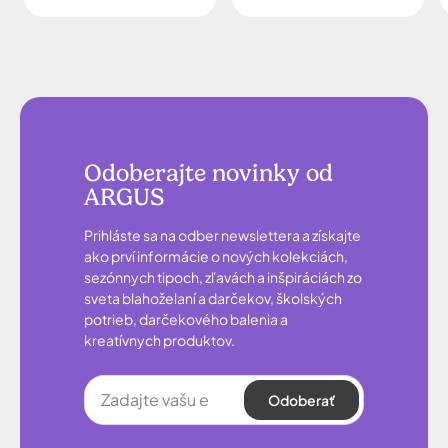
Odoberajte novinky od
ARGUS
Prihláste sa na odber newslettera a získajte
ako prví informácie o nových kolekciách,
sezónnych tipoch, zľavách a inšpiráciách zo
sveta blahoželaní a darčekov, školských
potrieb, darčekového balenia a
kreatívnych produktov.
Odoberať