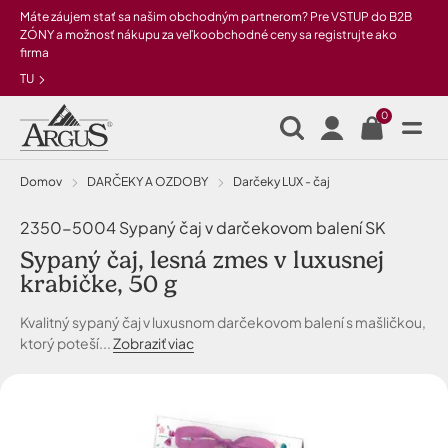
Preskočiť na hlavný obsah
Máte záujem stať sa našim obchodným partnerom? Pre VSTUP do B2B
ZÓNY a možnosť nákupu za veľkoobchodné ceny sa registrujte ako
firma
TU
0
Domov
DARČEKY A OZDOBY
Darčeky LUX - čaj
2350-5004 Sypaný čaj v darčekovom balení SK
Sypaný čaj, lesná zmes v luxusnej
krabičke, 50 g
Kvalitný sypaný čaj v luxusnom darčekovom balení s mašličkou,
ktorý poteší...
Zobraziť viac