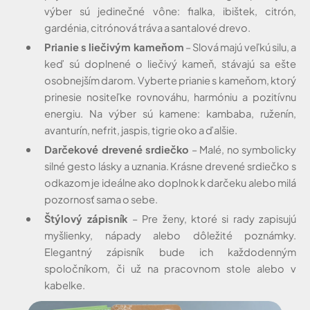
výber sú jedinečné vône: fialka, ibištek, citrón,
gardénia, citrónová tráva a santalové drevo.
Prianie s liečivým kameňom
– Slová majú veľkú silu, a
keď sú doplnené o liečivý kameň, stávajú sa ešte
osobnejším darom. Vyberte prianie s kameňom, ktorý
prinesie nositeľke rovnováhu, harmóniu a pozitívnu
energiu. Na výber sú kamene: kambaba, ruženín,
avanturín, nefrit, jaspis, tigrie oko a ďalšie.
Darčekové drevené srdiečko
– Malé, no symbolicky
silné gesto lásky a uznania. Krásne drevené srdiečko s
odkazom je ideálne ako doplnok k darčeku alebo milá
pozornosť sama o sebe.
Štýlový zápisník
– Pre ženy, ktoré si rady zapisujú
myšlienky, nápady alebo dôležité poznámky.
Elegantný zápisník bude ich každodenným
spoločníkom, či už na pracovnom stole alebo v
kabelke.