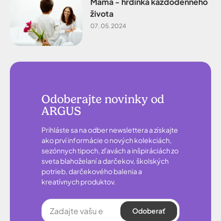
Mama - hrdinka každodenného
života
07. 05. 2024
Odoberajte novinky od
ARGUS
Prihláste sa na odber newslettera a získajte
ako prví informácie o nových kolekciách,
sezónnych tipoch, zľavách a inšpiráciách zo
sveta blahoželaní a darčekov, školských
potrieb, darčekového balenia a
kreatívnych produktov.
Odoberať