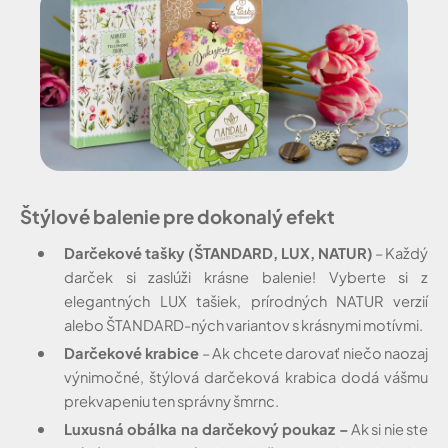
Štýlové balenie pre dokonalý efekt
Darčekové tašky (ŠTANDARD, LUX, NATUR)
– Každý
darček si zaslúži krásne balenie! Vyberte si z
elegantných LUX tašiek, prírodných NATUR verzií
alebo ŠTANDARD-ných variantov s krásnymi motívmi.
Darčekové krabice
– Ak chcete darovať niečo naozaj
výnimočné, štýlová darčeková krabica dodá vášmu
prekvapeniu ten správny šmrnc.
Luxusná obálka na darčekový poukaz –
Ak si nie ste