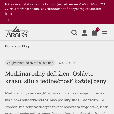
Preskočiť na hlavný obsah
Máte záujem stať sa našim obchodným partnerom? Pre VSTUP do B2B
ZÓNY a možnosť nákupu za veľkoobchodné ceny sa registrujte ako
firma
TU
0
Domov
Blog
Zaujímavosti zo života okolo nás
26. 02. 2025
Medzinárodný deň žien: Oslávte
krásu, silu a jedinečnosť každej ženy
Medzinárodný deň žien (MDŽ) sa každoročne oslavuje 8. marca a
má hlboké historické korene. Jeho počiatky siahajú do začiatku 20.
storočia, keď ženy začali organizovane bojovať za svoje práva, lepšie