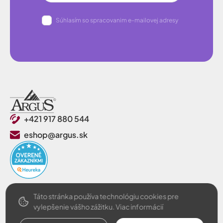
Súhlasím so spracovanim e-mailovej adresy
+421 917 880 544
eshop@argus.sk
O spoločnosti
Táto stránka používa technológiu cookies pre
vylepšenie vášho zážitku.
Viac informácií
Pre zákazníkov