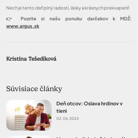
Nech je tento deň plný radosti, lásky a krásnych prekvapení!
Pozrite si našu ponuku darčekov k MDŽ:
👉
www.argus.sk
Kristína Tešedíková
Súvisiace články
Deň otcov: Oslava hrdinov v
tieni
02. 06. 2024