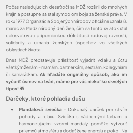
Počas nasledujúcich desaťročí sa MDŽ rozšíril do mnohých
krajín a postupne sa stal symbolom boja za ženské práva. V
roku 1977 Organizácia Spojených národov oficiálne uznala 8.
marec za Medzinárodný deň žien, čím sa tento sviatok stal
celosvetovou pripomienkou dôležitosti rodovej rovnosti,
solidarity a uznania ženských úspechov vo všetkých
oblastiach života.
Dnes MDŽ predstavuje príležitosť vyjadriť vďaku a úctu
všetkým ženám – mamám, partnerkám, sestrám, kolegyniam
či kamarátkam.
Ak hľadáte originálny spôsob, ako im
vyčariť úsmev na tvári, máme pre vás niekoľko skvelých
tipov!
🎁
Darčeky, ktoré pohladia dušu
Mandalová sviečka
– Dokonalý darček pre chvíle
pohody a relaxu. Sviečka s nádhernými farbami a
harmonizujúcimi vzormi mandaly pomôže vytvoriť
príjemnú atmosféru a dodať žene energiu a pokoj. Na