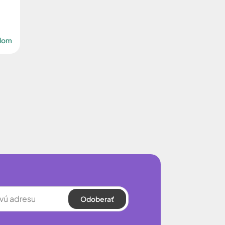
adom
Odoberať