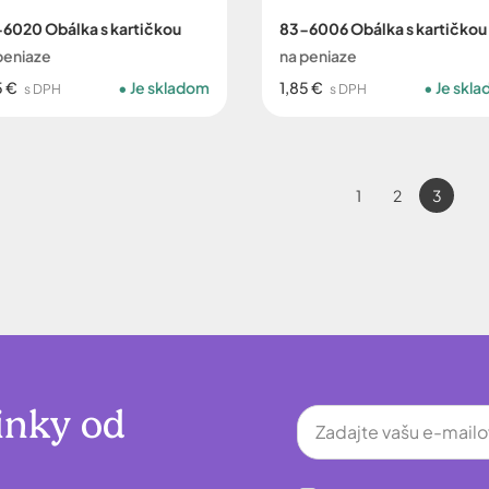
6020 Obálka s kartičkou
83-6006 Obálka s kartičkou
peniaze
na peniaze
5 €
Je skladom
1,85 €
Je skl
s DPH
s DPH
1
2
3
inky od