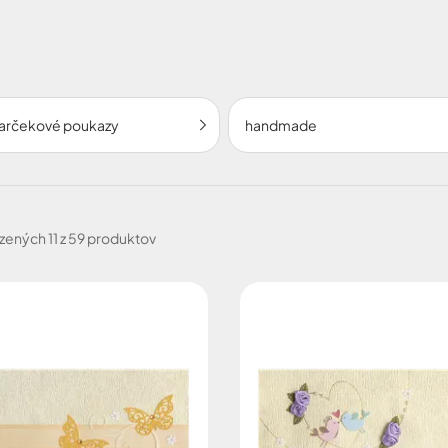
o inej príležitosti. Darujte
darčekové poukazy
handmade
zených
11 z 59 produktov