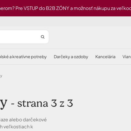
erom? Pre VSTUP do B2B ZÓNY a možnosť nákupu za veľkoob
olské a kreatívne potreby
darčeky a ozdoby
kancelária
via
ky
ky
- strana 3 z 3
niaze alebo darčekové
h veľkostiach k