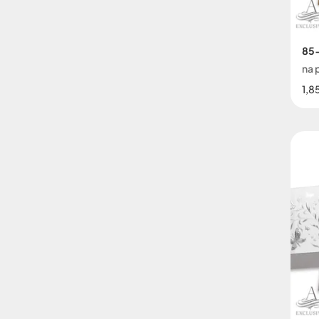
85-
na 
1,8