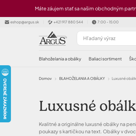
Preskočiť na hlavný obsah
Máte záujem stať sa našim obchodným partn
eshop@argus.sk
+421 917 880 544
7:00 - 15:00
blahoželania a obálky
baliaci sortiment
šk
Domov
BLAHOŽELANIA A OBÁLKY
Luxusné obál
Luxusné obál
Kvalitné a originálne luxusné obálky na pe
poukazy s kartičkou na text. Obálky v dvoc