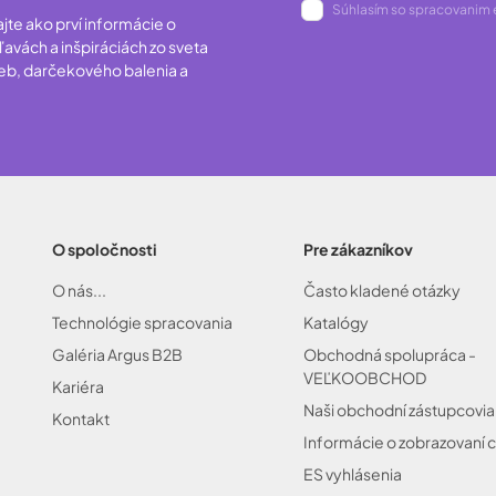
Súhlasím so spracovanim 
ajte ako prví informácie o
avách a inšpiráciách zo sveta
ieb, darčekového balenia a
O spoločnosti
Pre zákazníkov
O nás...
Často kladené otázky
Technológie spracovania
Katalógy
Galéria Argus B2B
Obchodná spolupráca -
VEĽKOOBCHOD
Kariéra
Naši obchodní zástupcovia
Kontakt
Informácie o zobrazovaní c
ES vyhlásenia