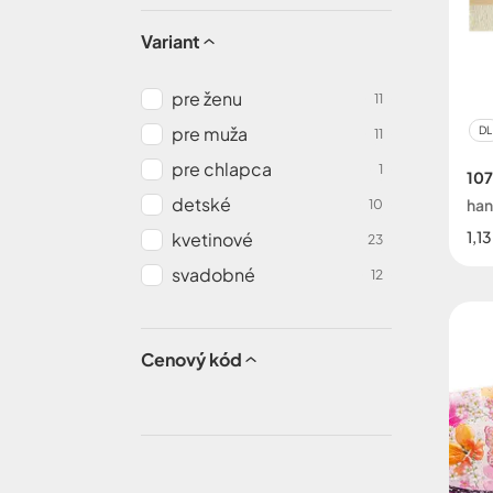
Variant
pre ženu
11
pre muža
DL
11
pre chlapca
1
10
detské
ha
10
1,1
kvetinové
23
svadobné
12
Cenový kód