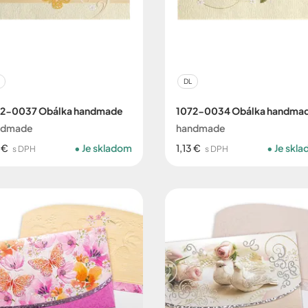
DL
72-0037 Obálka handmade
1072-0034 Obálka handma
ndmade
handmade
3 €
Je skladom
1,13 €
Je skl
s DPH
s DPH