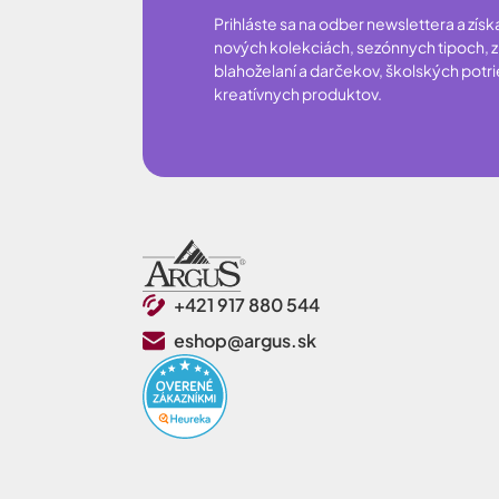
Prihláste sa na odber newslettera a získ
nových kolekciách, sezónnych tipoch, zľ
blahoželaní a darčekov, školských potr
kreatívnych produktov.
+421 917 880 544
eshop@argus.sk