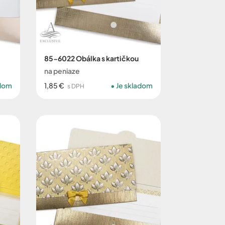
85-6022 Obálka s kartičkou
na peniaze
adom
1,85 €
Je skladom
s DPH