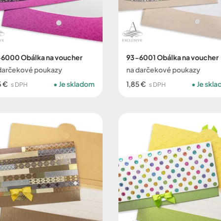
6000 Obálka na voucher
93-6001 Obálka na voucher
darčekové poukazy
na darčekové poukazy
5 €
Je skladom
1,85 €
Je skl
s DPH
s DPH