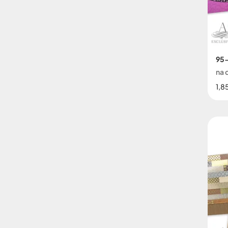
95-
na 
1,8