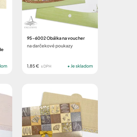
95-6002 Obálka na voucher
na darčekové poukazy
de
adom
1,85 €
Je skladom
s DPH