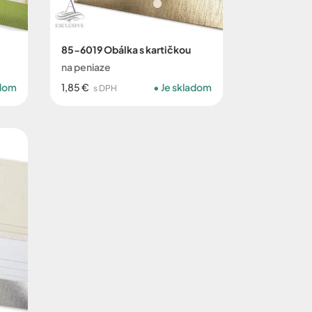
85-6019 Obálka s kartičkou
na peniaze
adom
1,85 €
Je skladom
s DPH