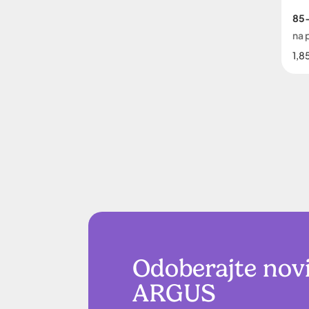
85-
na 
1,8
Odoberajte nov
ARGUS