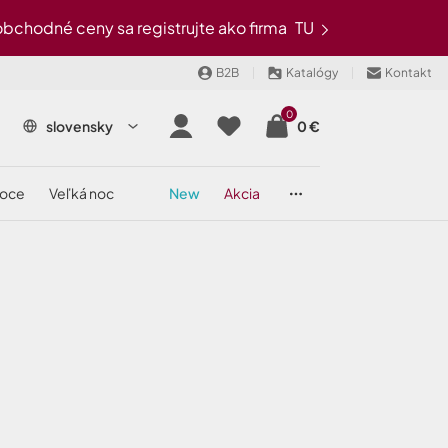
chodné ceny sa registrujte ako firma
TU
B2B
Katalógy
Kontakt
0
slovensky
0 €
noce
veľká noc
new
akcia