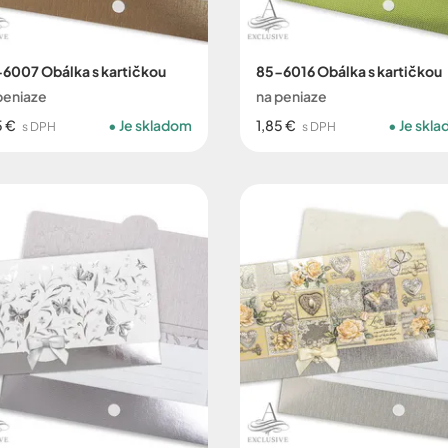
6007 Obálka s kartičkou
85-6016 Obálka s kartičkou
peniaze
na peniaze
5 €
Je skladom
1,85 €
Je skl
s DPH
s DPH