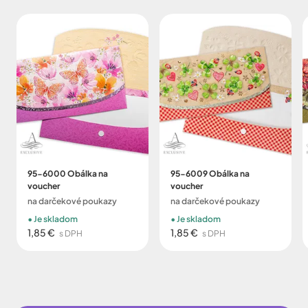
95-6000 Obálka na
95-6009 Obálka na
voucher
voucher
na darčekové poukazy
na darčekové poukazy
Je skladom
Je skladom
1,85 €
1,85 €
s DPH
s DPH