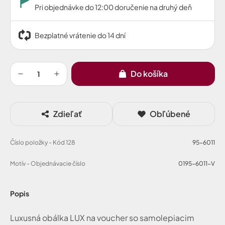
Pri objednávke do 12:00 doručenie na druhý deň
Bezplatné vrátenie do 14 dní
Do košíka
Zdieľať
Obľúbené
Číslo položky - Kód 128
95-6011
Motív - Objednávacie číslo
0195-6011-V
Popis
Luxusná obálka LUX na voucher so samolepiacim