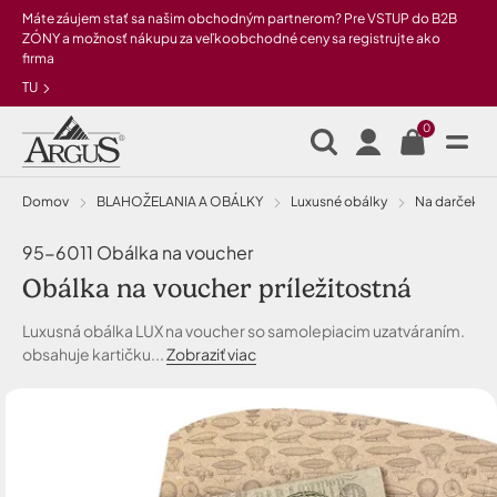
Preskočiť na hlavný obsah
Máte záujem stať sa našim obchodným partnerom? Pre VSTUP do B2B
ZÓNY a možnosť nákupu za veľkoobchodné ceny sa registrujte ako
firma
TU
0
Domov
BLAHOŽELANIA A OBÁLKY
Luxusné obálky
na darčeko
95-6011 Obálka na voucher
Obálka na voucher príležitostná
Luxusná obálka LUX na voucher so samolepiacim uzatváraním.
obsahuje kartičku...
Zobraziť viac