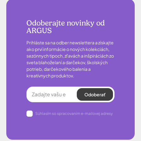
Odoberajte novinky od
ARGUS
Prihláste sa na odber newslettera a získajte
ako prví informácie o nových kolekciách,
sezónnych tipoch, zľavách a inšpiráciách zo
sveta blahoželaní a darčekov, školských
potrieb, darčekového balenia a
kreatívnych produktov.
Odoberať
Súhlasím so spracovanim e-mailovej adresy