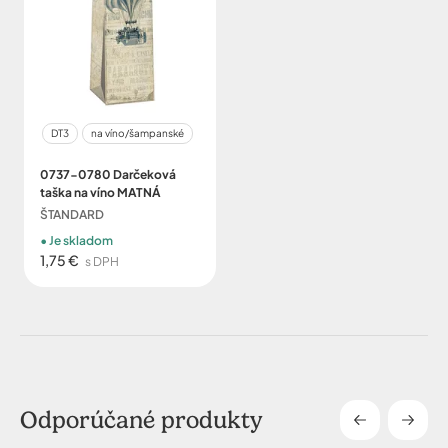
DT3
na víno/šampanské
0737-0780 Darčeková
taška na víno MATNÁ
ŠTANDARD
Je skladom
1,75 €
s DPH
Odporúčané produkty