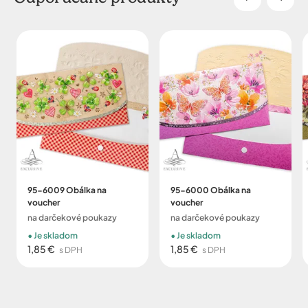
95-6009 Obálka na
95-6000 Obálka na
voucher
voucher
na darčekové poukazy
na darčekové poukazy
Je skladom
Je skladom
1,85 €
1,85 €
s DPH
s DPH