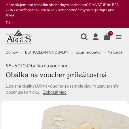
Preskočiť na hlavný obsah
Máte záujem stať sa našim obchodným partnerom? Pre VSTUP do B2B
ZÓNY a možnosť nákupu za veľkoobchodné ceny sa registrujte ako
firma
TU
0
Domov
BLAHOŽELANIA A OBÁLKY
Luxusné obálky
na darčeko
95-6010 Obálka na voucher
Obálka na voucher príležitostná
Luxusná obálka LUX na voucher so samolepiacim uzatváraním.
obsahuje kartičku...
Zobraziť viac