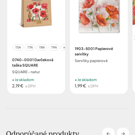
T5N
T7N
T8N
T9N
malé (≥10 - 18 cm≤)
stredné (≥19 - 32 cm≤)
1903-5001 Papierové
servítky
0740-0001 Darčeková
Servítky papierové
taška SQUARE
SQUARE - natur
Je skladom
Je skladom
2,19 €
1,99 €
s DPH
s DPH
Odporúčané produkty