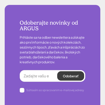
Odoberajte novinky od
ARGUS
Prihláste sa na odber newslettera a získajte
ako prví informácie o nových kolekciách,
sezónnych tipoch, zľavách a inšpiráciách zo
sveta blahoželaní a darčekov, školských
potrieb, darčekového balenia a
kreatívnych produktov.
Odoberať
Súhlasím so spracovanim e-mailovej adresy