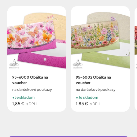
95-6000 Obálka na
95-6002 Obálka na
voucher
voucher
na darčekové poukazy
na darčekové poukazy
Je skladom
Je skladom
1,85 €
1,85 €
s DPH
s DPH