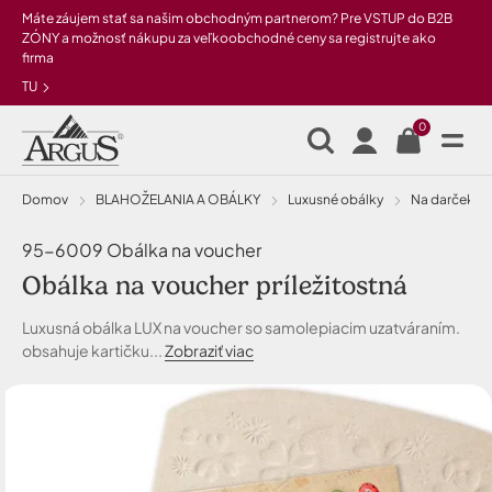
Preskočiť na hlavný obsah
Máte záujem stať sa našim obchodným partnerom? Pre VSTUP do B2B
ZÓNY a možnosť nákupu za veľkoobchodné ceny sa registrujte ako
firma
TU
0
Domov
BLAHOŽELANIA A OBÁLKY
Luxusné obálky
na darčeko
95-6009 Obálka na voucher
Obálka na voucher príležitostná
Luxusná obálka LUX na voucher so samolepiacim uzatváraním.
obsahuje kartičku...
Zobraziť viac