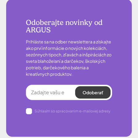
Odoberajte novinky od
ARGUS
Prihláste sa na odber newslettera a získajte
ako prví informácie o nových kolekciách,
sezónnych tipoch, zľavách a inšpiráciách zo
sveta blahoželaní a darčekov, školských
potrieb, darčekového balenia a
kreatívnych produktov.
Odoberať
Súhlasím so spracovanim e-mailovej adresy