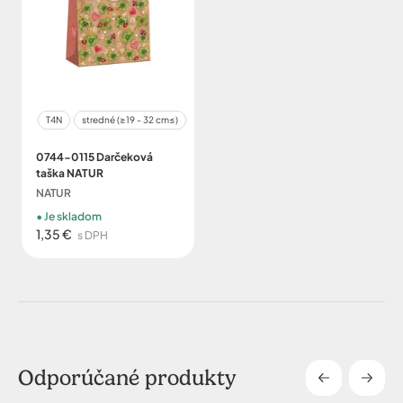
T4N
stredné (≥19 - 32 cm≤)
0744-0115 Darčeková
taška NATUR
NATUR
Je skladom
1,35 €
s DPH
Odporúčané produkty