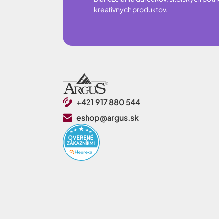
kreatívnych produktov.
+421 917 880 544
eshop@argus.sk