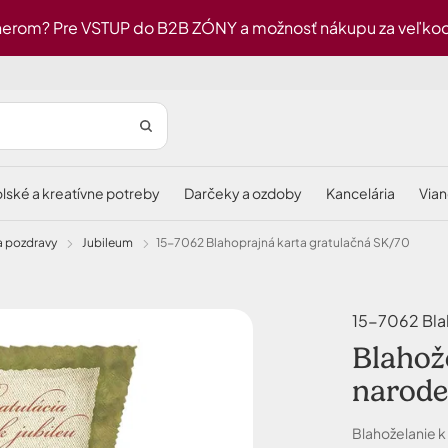
erom? Pre VSTUP do B2B ZÓNY a možnosť nákupu za veľkoob
olské a kreatívne potreby
darčeky a ozdoby
kancelária
via
 a pozdravy
jubileum
15-7062 Blahoprajná karta gratulačná SK/70
15-7062 Blah
Blahože
narod
Blahoželanie k 