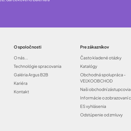
O spoločnosti
Pre zákazníkov
O nás...
Často kladené otázky
Technológie spracovania
Katalógy
Galéria Argus B2B
Obchodná spolupráca -
VEĽKOOBCHOD
Kariéra
Naši obchodní zástupcovia
Kontakt
Informácie o zobrazovaní c
ES vyhlásenia
Odstúpenie od zmluvy