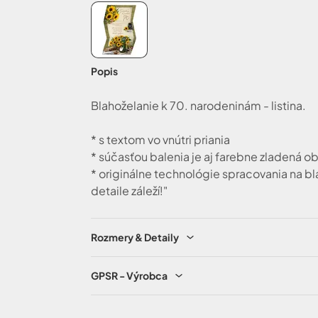
Popis
Blahoželanie k 70. narodeninám - listina.
* s textom vo vnútri priania
* súčasťou balenia je aj farebne zladená o
* originálne technológie spracovania na b
detaile záleží!"
Rozmery & Detaily
GPSR - Výrobca