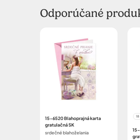
Odporúčané produ
18
15-6520 Blahoprajná karta
gratulačná SK
15-
srdečné blahoželania
gra