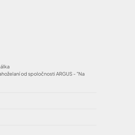
bálka
lahoželaní od spoločnosti ARGUS - "Na