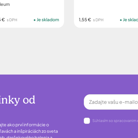
ileum
5 €
Je skladom
1,55 €
Je skl
s DPH
s DPH
inky od
Súhlasím so spracovanim 
ajte ako prví informácie o
avách a inšpiráciách zo sveta
ieb, darčekového balenia a