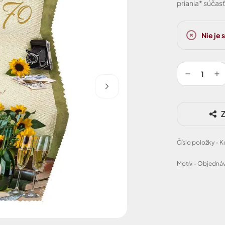
priania* súčasť
Nie je
Z
Číslo položky - 
Motív - Objednáv