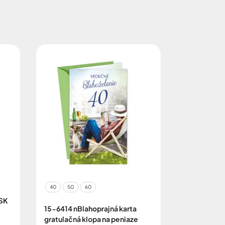
40
50
60
 SK
15-6414 nBlahoprajná karta
gratulačná klopa na peniaze