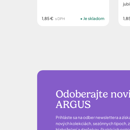
jub
1,85 €
Je skladom
1,8
s DPH
Odoberajte nov
ARGUS
Prihláste sa na odber newslettera a získ
nových kolekciách, sezónnych tipoch, zľ
blahoželaní a darčekov, školských potr