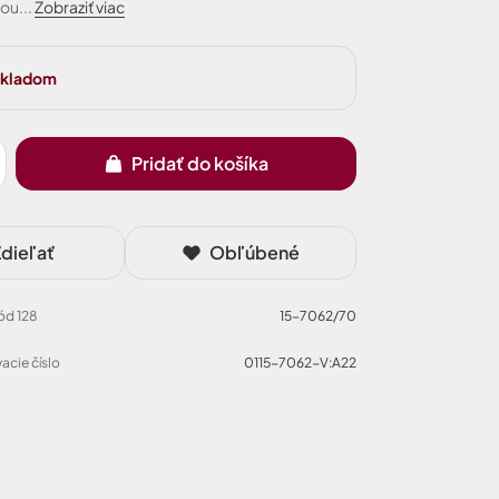
ou...
Zobraziť viac
 skladom
Pridať do košíka
dieľať
Obľúbené
Kód 128
15-7062/70
acie číslo
0115-7062-V:A22