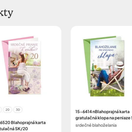
kty
20
30
15-6414 nBlahoprajná karta
gratulačná klopa na peniaze
6520 Blahoprajná karta
srdečné blahoželania
tulačná SK/20