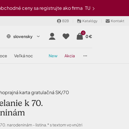
chodné ceny sa registrujte ako firma
TU
B2B
Katalógy
Kontakt
0
slovensky
0 €
noce
veľká noc
new
akcia
oprajná karta gratulačná SK/70
lanie k 70.
eninám
70. narodeninám - listina.* s textom vo vnútri