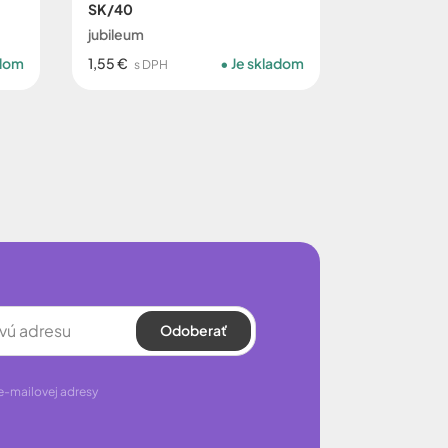
SK/40
jubileum
adom
1,55 €
Je skladom
s DPH
Odoberať
e-mailovej adresy