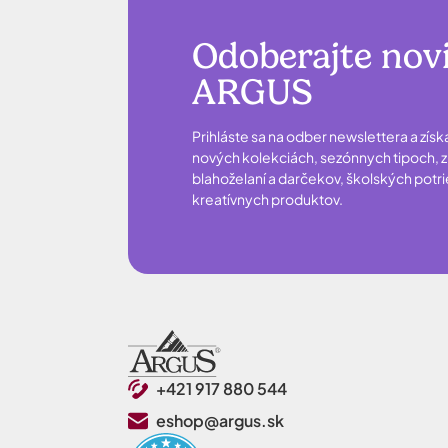
Odoberajte nov
ARGUS
Prihláste sa na odber newslettera a získ
nových kolekciách, sezónnych tipoch, zľ
blahoželaní a darčekov, školských potr
kreatívnych produktov.
+421 917 880 544
eshop@argus.sk