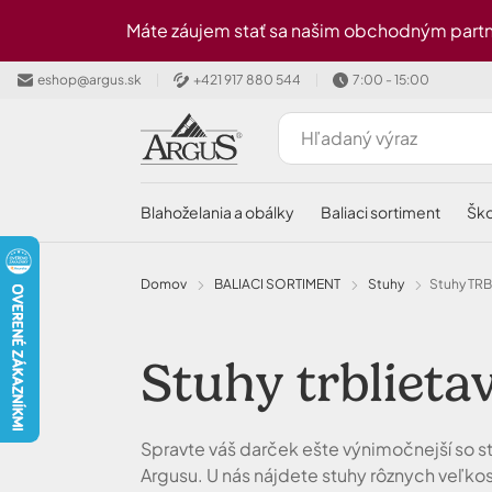
Preskočiť na hlavný obsah
Máte záujem stať sa našim obchodným partn
eshop@argus.sk
+421 917 880 544
7:00 - 15:00
blahoželania a obálky
baliaci sortiment
šk
Domov
BALIACI SORTIMENT
Stuhy
stuhy TR
Stuhy trblieta
Spravte váš darček ešte výnimočnejší so s
Argusu. U nás nájdete stuhy rôznych veľkost