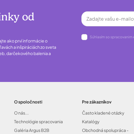
inky od
Súhlasím so spracovanim 
ajte ako prví informácie o
avách a inšpiráciách zo sveta
ieb, darčekového balenia a
O spoločnosti
Pre zákazníkov
O nás...
Často kladené otázky
Technológie spracovania
Katalógy
Galéria Argus B2B
Obchodná spolupráca -