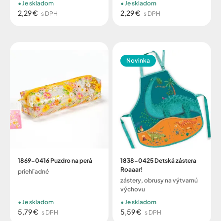
Je skladom
Je skladom
2,29 €
2,29 €
s DPH
s DPH
Novinka
1869-0416 Puzdro na perá
1838-0425 Detská zástera
Roaaar!
priehľadné
zástery, obrusy na výtvarnú
výchovu
Je skladom
Je skladom
5,79 €
5,59 €
s DPH
s DPH