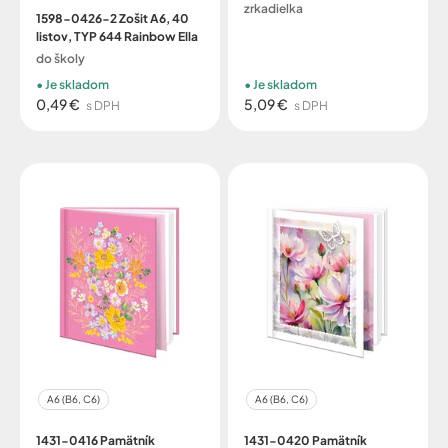
zrkadielka
1598-0426-2 Zošit A6, 40
listov, TYP 644 Rainbow Ella
do školy
Je skladom
Je skladom
0,49 €
5,09 €
s DPH
s DPH
A6 (B6, C6)
A6 (B6, C6)
1431-0416 Pamätník
1431-0420 Pamätník