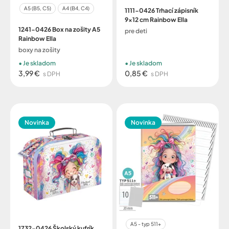
A5 (B5, C5)
A4 (B4, C4)
1111-0426 Trhací zápisník
9x12 cm Rainbow Ella
1241-0426 Box na zošity A5
pre deti
Rainbow Ella
boxy na zošity
Je skladom
Je skladom
3,99 €
0,85 €
s DPH
s DPH
Novinka
Novinka
A5 - typ 511+
1732-0426 Školský kufrík