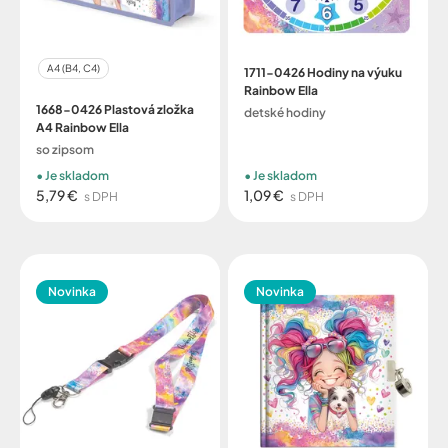
A4 (B4, C4)
1711-0426 Hodiny na výuku
Rainbow Ella
1668-0426 Plastová zložka
detské hodiny
A4 Rainbow Ella
so zipsom
Je skladom
Je skladom
5,79 €
1,09 €
s DPH
s DPH
Novinka
Novinka