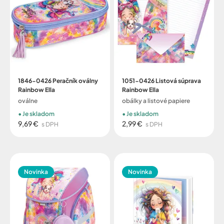
1846-0426 Peračník oválny
1051-0426 Listová súprava
Rainbow Ella
Rainbow Ella
oválne
obálky a listové papiere
Je skladom
Je skladom
9,69 €
2,99 €
s DPH
s DPH
Novinka
Novinka