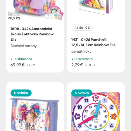
A6 (B6, C6)
1808-0426 Anatomická
školská aktovka Rainbow
Ella
1431-0426 Pamätník
12,5x14,5 cm Rainbow Ella
Školské batohy
pamätníčky
Je skladom
Je skladom
69,99 €
2,29 €
s DPH
s DPH
Novinka
Novinka