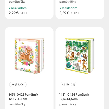
pamätníčky
pamätníčky
Je skladom
Je skladom
2,29 €
2,29 €
s DPH
s DPH
A6 (B6, C6)
A6 (B6, C6)
1431-0423 Pamätník
1431-0424 Pamätník
12,5x14,5 cm
12,5x14,5 cm
pamätníčky
pamätníčky