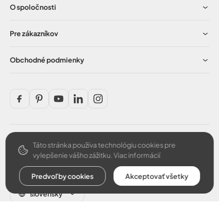
O spoločnosti
Pre zákazníkov
Obchodné podmienky
Táto stránka používa technológiu cookies pre
Bezpečná platba
vylepšenie vášho zážitku.
Viac informácií
Predvoľby cookies
Akceptovať všetky
slovensky
© 2026 ARGUS, spol. s r.o.. Všetky práva vyhradené.