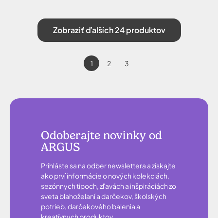
Zobraziť ďalších 24 produktov
1
2
3
Odoberajte novinky od
ARGUS
Prihláste sa na odber newslettera a získajte
ako prví informácie o nových kolekciách,
sezónnych tipoch, zľavách a inšpiráciách zo
sveta blahoželaní a darčekov, školských
potrieb, darčekového balenia a
kreatívnych produktov.