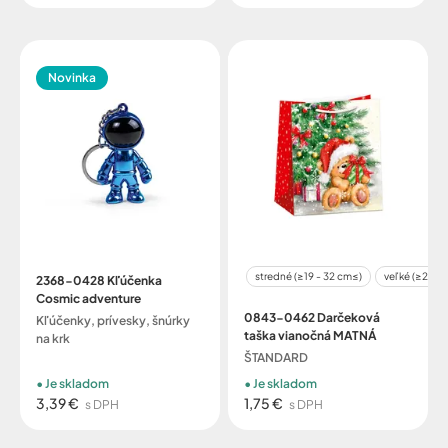
Novinka
stredné (≥19 - 32 cm≤)
veľké (≥29 - 
2368-0428 Kľúčenka
Cosmic adventure
0843-0462 Darčeková
Kľúčenky, prívesky, šnúrky
taška vianočná MATNÁ
na krk
ŠTANDARD
Je skladom
Je skladom
3,39 €
1,75 €
s DPH
s DPH