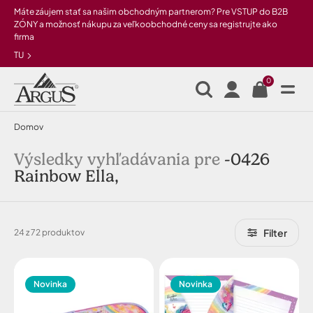
Preskočiť na hlavný obsah
Máte záujem stať sa našim obchodným partnerom? Pre VSTUP do B2B
ZÓNY a možnosť nákupu za veľkoobchodné ceny sa registrujte ako
firma
TU
0
Domov
Výsledky vyhľadávania pre
-0426
Rainbow Ella,
Filter
24 z 72 produktov
Novinka
Novinka