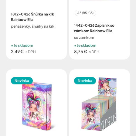
A5 (B5, C5)
1812-0426 Šnúrka na krk
Rainbow Ella
1442-0426 Zápisník so
peňaženky, šnúrky na krk
zámkom Rainbow Ella
so zámkom
Je skladom
Je skladom
2,49 €
8,75 €
s DPH
s DPH
Novinka
Novinka